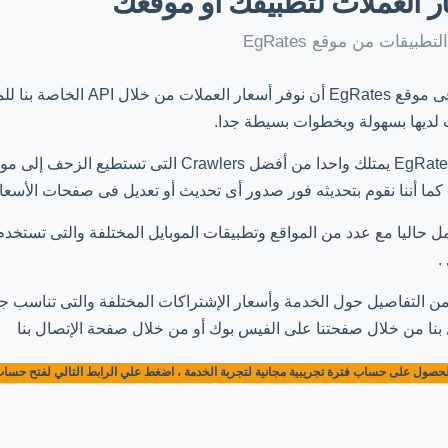
ر العملات لتطبيقك أو موقعك
تطبيقات من موقع EgRates
يسرنا فى موقع EgRates أن نو
 لديها بسهولة وبخطوات بسيطة جدا.
موقع EgRates يمتلك واحدا من أفضل Crawlers
كما أننا نقوم بتحديثه فور صدور أى تحديث أو تعديل فى صفحات الأسعار
.
من التفاصيل حول الخدمة وأسعار الإشتراكات المختلفة والتى تناسب ج
 بنا من خلال
صفحتنا على الفيس بوك
أو
من خلال صفحة الإتصال بنا
حصول على حساب فترة تجريبية مجانية لتجربة الخدمة ، اضغط علي الرابط التالي لفتح حساب وال