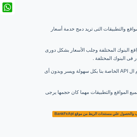
nkedIn
tsApp
فر أسعار العملات من خلال API الخاصة بنا للمواقع والتطبيقات التى تريد دمج خدمة أسعار
 التى تستطيع الزحف إلى مواقع البنوك المختلفة وجلب الأسعار بشكل دورى
 فى البنوك المختلفة .
نحن نعمل حاليا مع عدد من المواقع وتطبيقات الموبايل المختلفة والتى تستخدم ال API الخاصة بنا بكل سهولة ويسر وبدون أى
ميع المواقع والتطبيقات مهما كان حجمها يرجى
حصول علي مستندات الربط من موقع BankFxApi