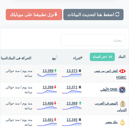
اضغط هنا لتحديث البيانات
نزل تطبيقنا على موبايلك
البنك
اختر العملة
شراء
بيع
الحركة فى البنك/لدينا
13.373
13.399
منذ يوم
/
منذ حوالى
اتش اس بى سى
ساعة
HSBC
13.371
13.399
منذ يوم
/
منذ حوالى
QNB الأهلي
ساعة
13.369
13.406
منذ يوم
/
منذ حوالى
المصرف العربى
ساعة
الدولى
13.345
13.401
منذ يوم
/
منذ حوالى
بنك مصر
ساعة