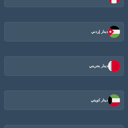
دينار إردني
دينار بحريني
دينار كويتي