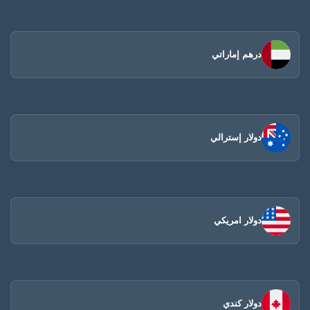
درهم إماراتي
دولار إسترالي
دولار امريكي
دولار كندي