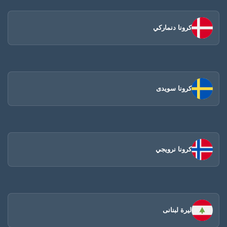
كرونا دنماركي
كرونا سويدى
كرونا نرويجي
ليرة لبنانى