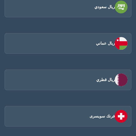
ريال سعودي
ريال عماني
ريال قطري
فرنك سويسرى