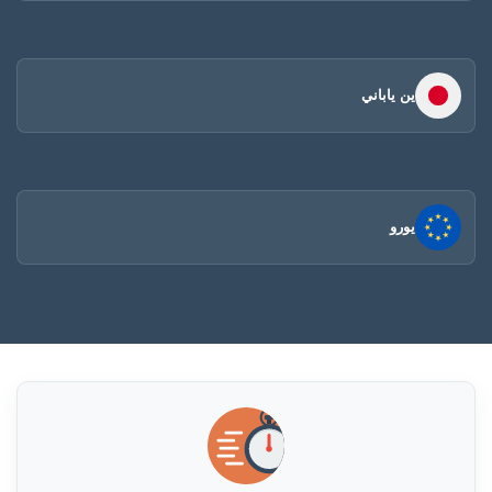
ين ياباني
يورو