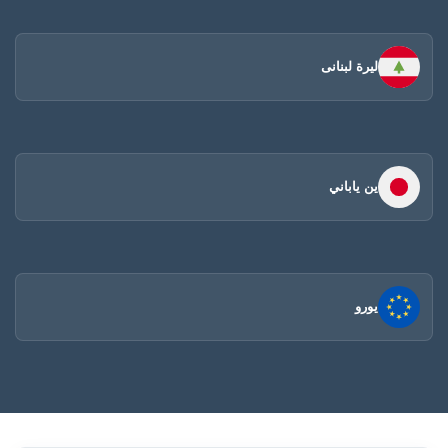
ليرة لبنانى
ين ياباني
يورو