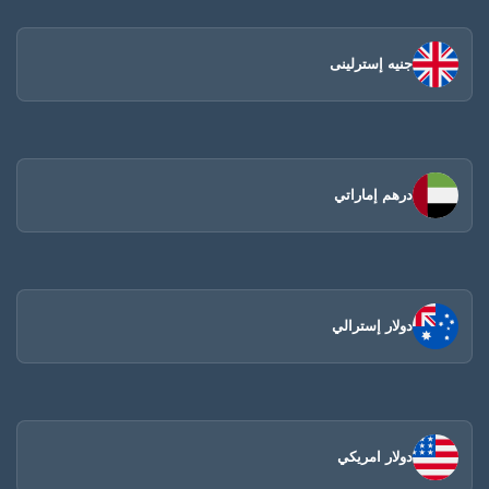
جنيه إسترلينى
درهم إماراتي
دولار إسترالي
دولار امريكي