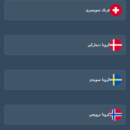
فرنك سويسرى
كرونا دنماركي
كرونا سويدى
كرونا نرويجي