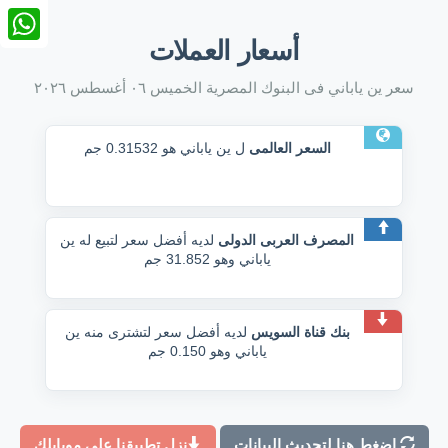
nkedIn
أسعار العملات
tsApp
سعر ين ياباني فى البنوك المصرية الخميس ٠٦ أغسطس ٢٠٢٦
السعر العالمى
ل ين ياباني هو 0.31532 جم
المصرف العربى الدولى
لديه أفضل سعر لتبيع له ين
ياباني وهو 31.852 جم
بنك قناة السويس
لديه أفضل سعر لتشترى منه ين
ياباني وهو 0.150 جم
اضغط هنا لتحديث البيانات
نزل تطبيقنا على موبايلك