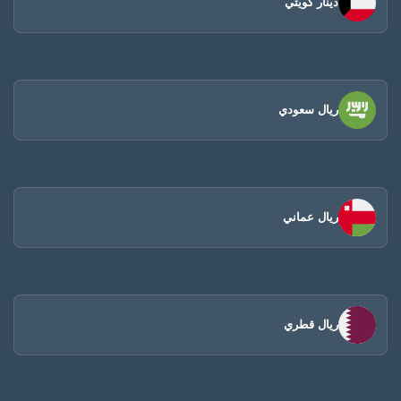
دينار كويتي
ريال سعودي
ريال عماني
ريال قطري