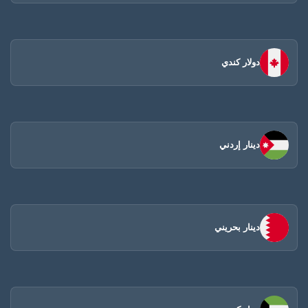
دولار كندي
دينار إردني
دينار بحريني