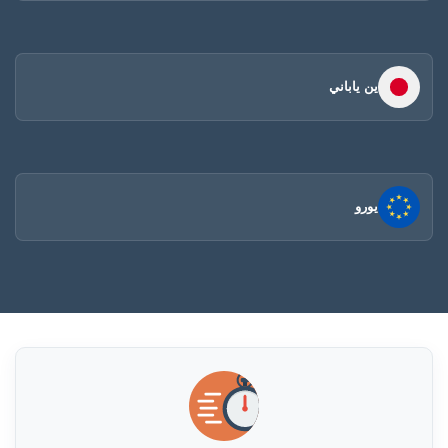
ين ياباني
يورو