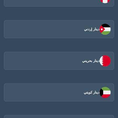
دينار إردني
دينار بحريني
دينار كويتي