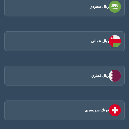
ريال سعودي
ريال عماني
ريال قطري
فرنك سويسرى