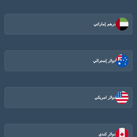
درهم إماراتي
دولار إسترالي
دولار امريكي
دولار كندي