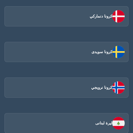
كرونا دنماركي
كرونا سويدى
كرونا نرويجي
ليرة لبنانى