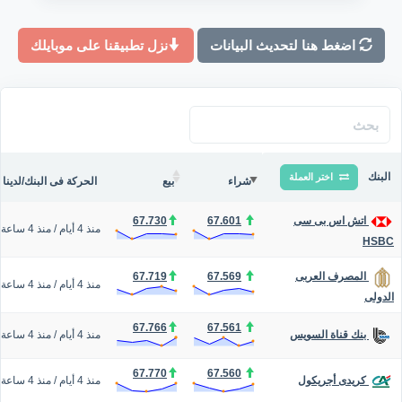
اضغط هنا لتحديث البيانات
نزل تطبيقنا على موبايلك
البنك
اختر العملة
شراء
بيع
الحركة فى البنك/لدينا
67.730
67.601
اتش اس بى سى
منذ 4 أيام
/
منذ 4 ساعة
HSBC
67.719
67.569
المصرف العربى
منذ 4 أيام
/
منذ 4 ساعة
الدولى
67.766
67.561
منذ 4 أيام
/
منذ 4 ساعة
بنك قناة السويس
67.770
67.560
منذ 4 أيام
/
منذ 4 ساعة
كريدى أجريكول