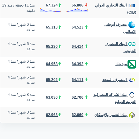
66.806
67.324
منذ 11 دقيقة
/
منذ 29
البنك التجاري الدولي
دقيقة
(CIB)
منذ 6 شهر
/
منذ 4
مصرف أبوظبى
65.313
64.523
ساعة
الإسلامى
منذ 6 شهر
/
منذ 4
البنك المصرى
65.230
64.414
ساعة
الخليجى
منذ 6 شهر
/
منذ 4
64.958
64.392
ميد بنك
ساعة
منذ 6 شهر
/
منذ 4
65.202
64.111
المصرف المتحد
ساعة
منذ 8 شهر
/
منذ 4
بنك الشركة المصرفية
63.030
62.700
ساعة
العربية الدولية
منذ 8 شهر
/
منذ 4
62.968
62.660
بنك التعمير والإسكان
ساعة