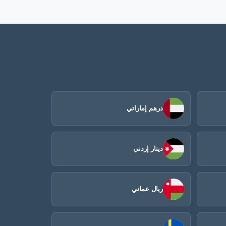
درهم إماراتي
دينار إردني
ريال عماني