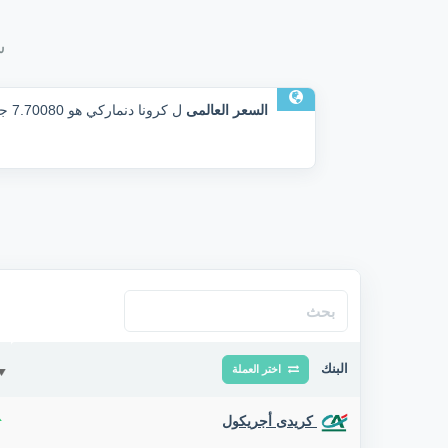
س
السعر العالمى
ل كرونا دنماركي هو 7.70080 جم
البنك
اختر العملة
كريدى أجريكول