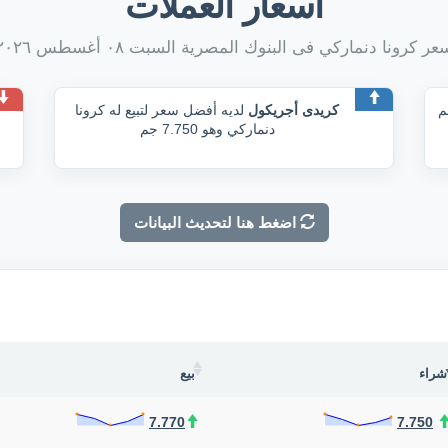
أسعار العملات
عر كرونا دنماركي فى البنوك المصرية السبت ٠٨ أغسطس ٢٠٢٦
كريدى أجريكول
لديه أفضل سعر لتبيع له كرونا
دنماركي وهو 7.750 جم
اضغط هنا لتحديث البيانات
شراء
بيع
7.770
7.750