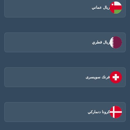
ريال عماني
ريال قطري
فرنك سويسرى
كرونا دنماركي