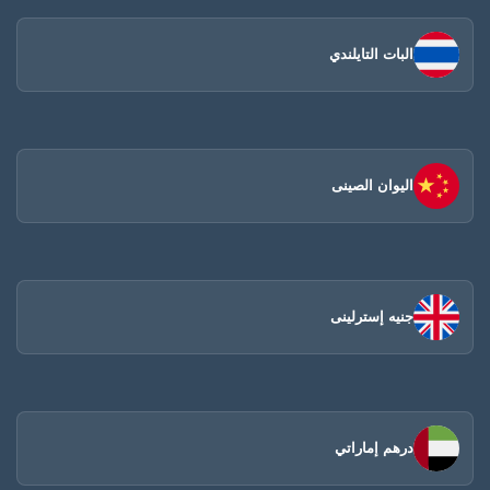
البات التايلندي
اليوان الصينى​
جنيه إسترلينى
درهم إماراتي