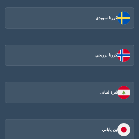
كرونا سويدى
كرونا نرويجي
ليرة لبنانى
ين ياباني