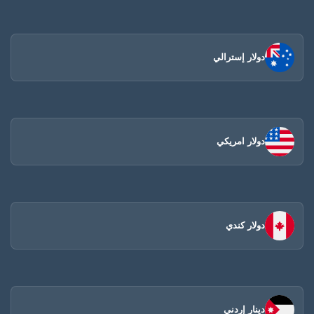
دولار إسترالي
دولار امريكي
دولار كندي
دينار إردني