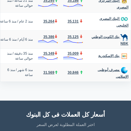
35.186
35.295
منذ 21 ساعة
/
منذ
البنك المركزى
حوالى ساعة
المصرى
البنك المصرى
35.131
35.264
منذ 2 عام
/
منذ 6 ساعة
الخليجى
35.386
35.125
بنك الكويت الوطني
منذ 6 أيام
/
منذ 6 ساعة
NBK
35.009
35.349
منذ 35 دقيقة
/
منذ
بنك الإسكندرية
حوالى ساعة
منذ 6 شهر
/
منذ 6
مصرف أبوظبى
31.569
30.846
ساعة
الإسلامى
أسعار كل العملات فى كل البنوك
اختر العملة المطلوبة لعرض السعر