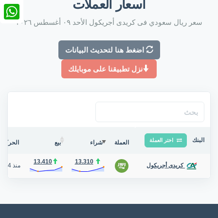
أسعار العملات
nkedIn
سعر ريال سعودي فى كريدى أجريكول الأحد ٠٩ أغسطس ٢٠٢٦
tsApp
اضغط هنا لتحديث البيانات
نزل تطبيقنا على موبايلك
البنك
اختر العملة
العملة
شراء
بيع
الحركة ف
13.410
13.310
منذ 4 أيام
كريدى أجريكول