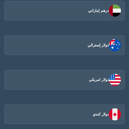
درهم إماراتي
دولار إسترالي
دولار امريكي
دولار كندي