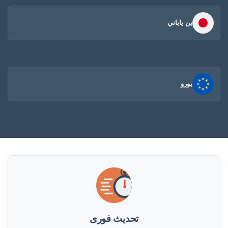
ين ياباني
يورو
تحديث فورى