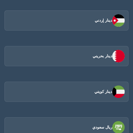
دينار إردني
دينار بحريني
دينار كويتي
ريال سعودي