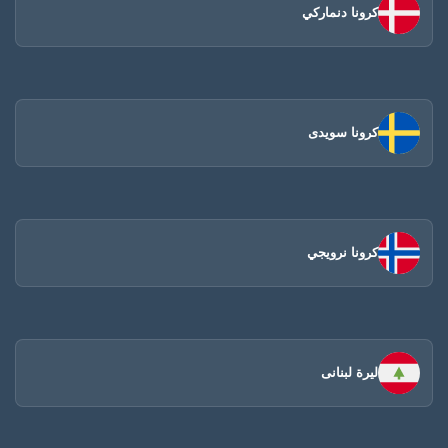
كرونا دنماركي
كرونا سويدى
كرونا نرويجي
ليرة لبنانى