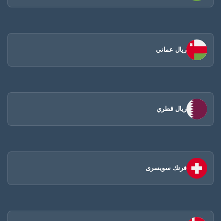
ريال عماني
ريال قطري
فرنك سويسرى