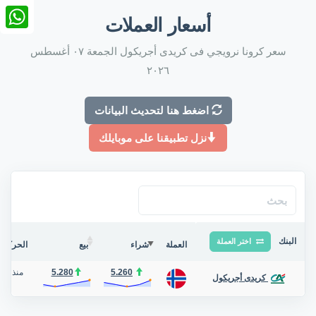
nkedIn
أسعار العملات
tsApp
سعر كرونا نرويجي فى كريدى أجريكول الجمعة ٠٧ أغسطس
٢٠٢٦
اضغط هنا لتحديث البيانات
نزل تطبيقنا على موبايلك
البنك
اختر العملة
العملة
شراء
بيع
الحركة ف
5.260
5.280
منذ يوم
كريدى أجريكول