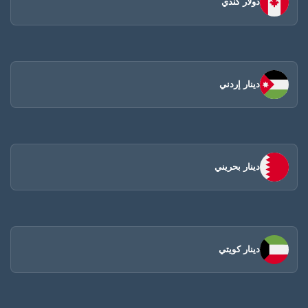
دولار كندي
دينار إردني
دينار بحريني
دينار كويتي