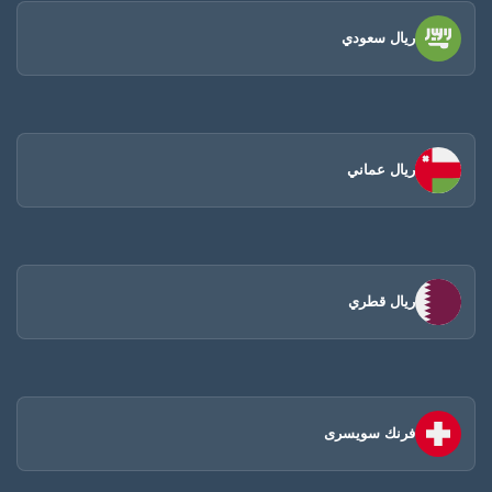
ريال سعودي
ريال عماني
ريال قطري
فرنك سويسرى