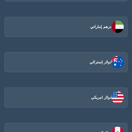
درهم إماراتي
دولار إسترالي
دولار امريكي