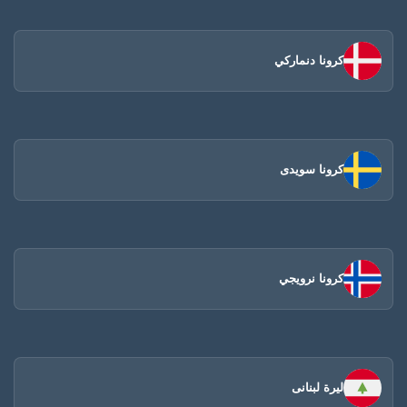
كرونا دنماركي
كرونا سويدى
كرونا نرويجي
ليرة لبنانى