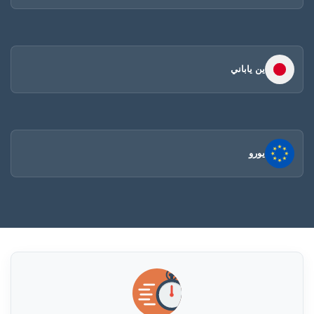
ين ياباني
يورو