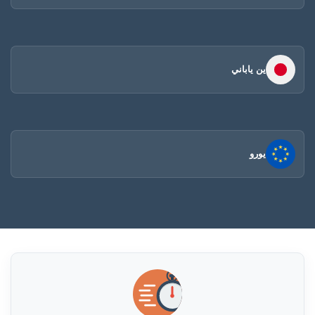
ين ياباني
يورو