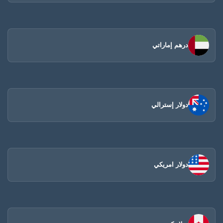
درهم إماراتي
دولار إسترالي
دولار امريكي