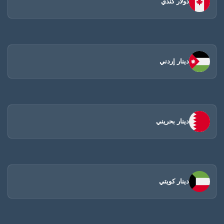
دولار كندي
دينار إردني
دينار بحريني
دينار كويتي