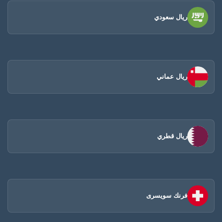
ريال سعودي
ريال عماني
ريال قطري
فرنك سويسرى