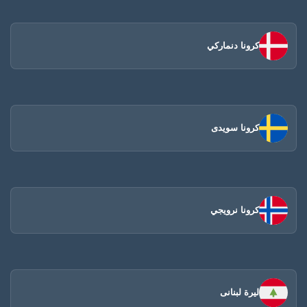
كرونا دنماركي
كرونا سويدى
كرونا نرويجي
ليرة لبنانى