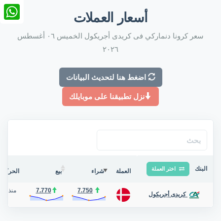
nkedIn
أسعار العملات
tsApp
سعر كرونا دنماركي فى كريدى أجريكول الخميس ٠٦ أغسطس
٢٠٢٦
اضغط هنا لتحديث البيانات
نزل تطبيقنا على موبايلك
البنك
اختر العملة
العملة
شراء
بيع
الحركة ف
7.750
7.770
منذ يوم
كريدى أجريكول