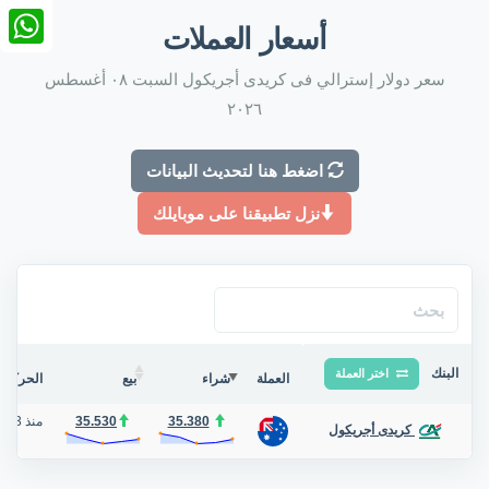
nkedIn
أسعار العملات
tsApp
سعر دولار إسترالي فى كريدى أجريكول السبت ٠٨ أغسطس
٢٠٢٦
اضغط هنا لتحديث البيانات
نزل تطبيقنا على موبايلك
البنك
اختر العملة
العملة
شراء
بيع
الحركة ف
35.380
35.530
منذ 3 أيام
كريدى أجريكول