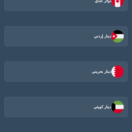
دولار كندي
دينار إردني
دينار بحريني
دينار كويتي