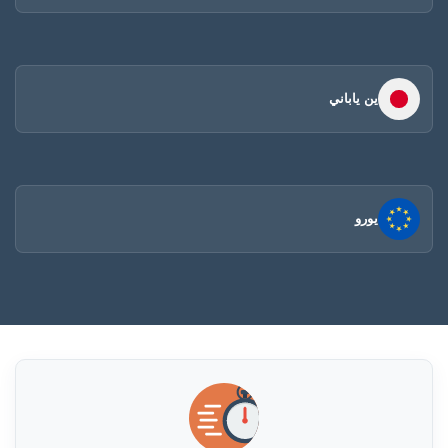
ين ياباني
يورو