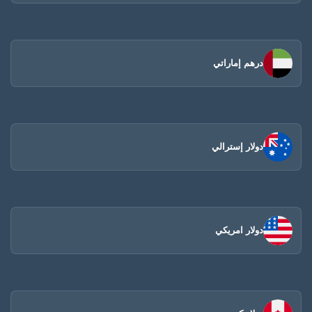
درهم إماراتي
دولار إسترالي
دولار امريكي