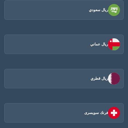
ريال سعودي
ريال عماني
ريال قطري
فرنك سويسرى