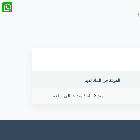
nkedIn
tsApp
الحركة فى البنك/لدينا
منذ 3 أيام
/
منذ حوالى ساعة