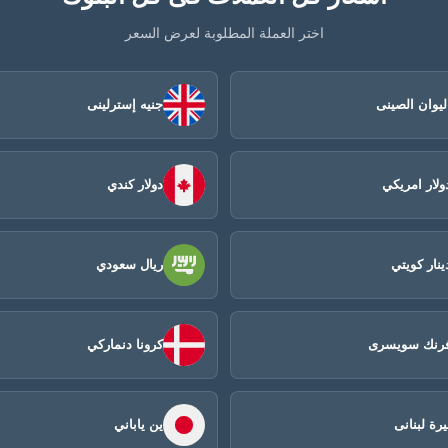
اختر العملة المطلوبة لعرض السعر
ليوان الصينى​
جنيه إسترلينى
ولار امريكي
دولار كندي
ينار كويتي
ريال سعودي
رنك سويسرى
كرونا دنماركي
يرة لبنانى
ين ياباني