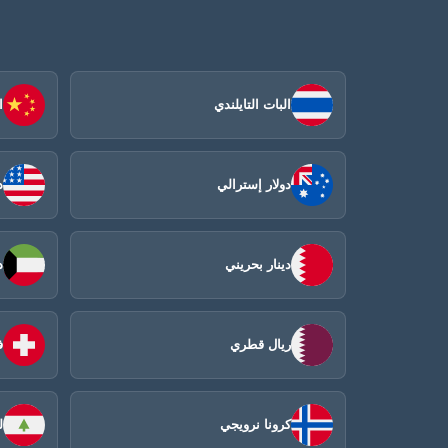
البات التايلندي
ا
دولار إسترالي
د
دينار بحريني
د
ريال قطري
ف
كرونا نرويجي
ل