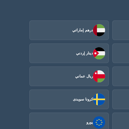
درهم إماراتي
دينار إردني
ريال عماني
كرونا سويدى
يورو