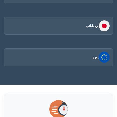
ين ياباني
يورو