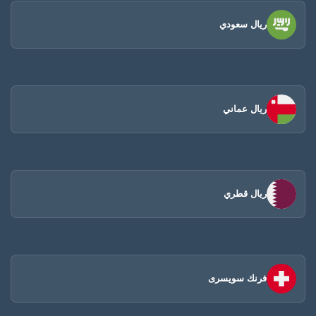
ريال سعودي
ريال عماني
ريال قطري
فرنك سويسرى