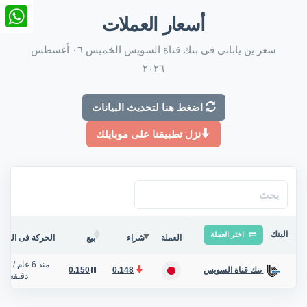
nkedIn
أسعار العملات
tsApp
سعر ين ياباني فى بنك قناة السويس الخميس ٠٦ أغسطس
٢٠٢٦
اضغط هنا لتحديث البيانات
نزل تطبيقنا على موبايلك
البنك
اختر العملة
العملة
شراء
بيع
الحركة فى البنك/
منذ 6 عام
/
0.150
0.148
بنك قناة السويس
دقيقة