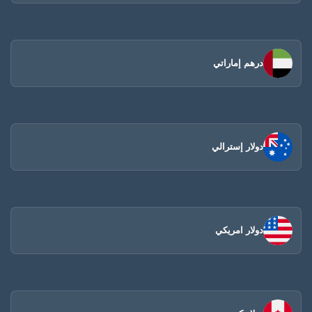
درهم إماراتي
دولار إسترالي
دولار امريكي