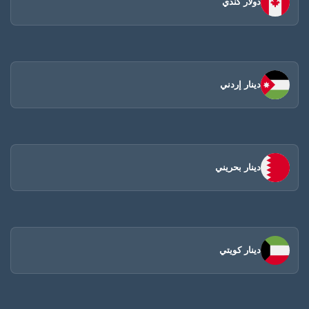
دولار كندي
دينار إردني
دينار بحريني
دينار كويتي