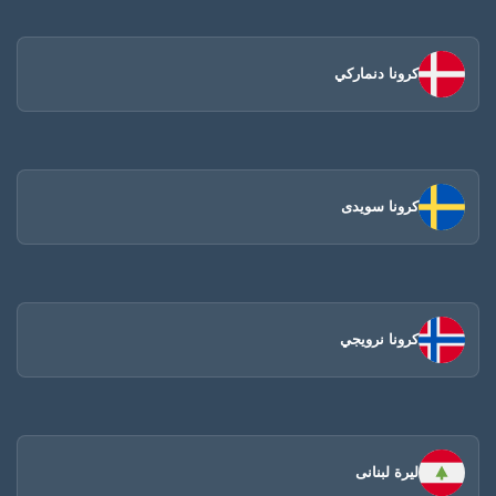
كرونا دنماركي
كرونا سويدى
كرونا نرويجي
ليرة لبنانى