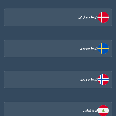
كرونا دنماركي
كرونا سويدى
كرونا نرويجي
ليرة لبنانى