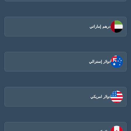
درهم إماراتي
دولار إسترالي
دولار امريكي