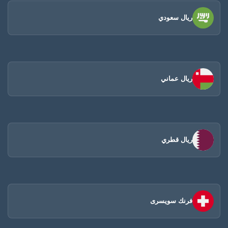
ريال سعودي
ريال عماني
ريال قطري
فرنك سويسرى