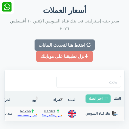
nkedIn
أسعار العملات
tsApp
سعر جنيه إسترلينى فى بنك قناة السويس الإثنين ١٠ أغسطس
٢٠٢٦
اضغط هنا لتحديث البيانات
نزل تطبيقنا على موبايلك
البنك
اختر العملة
العملة
شراء
بيع
الحركة ف
67.766
67.561
منذ 5 أيام
بنك قناة السويس