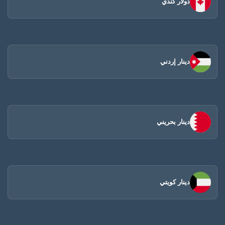
دولار كندي
دينار إردني
دينار بحريني
دينار كويتي