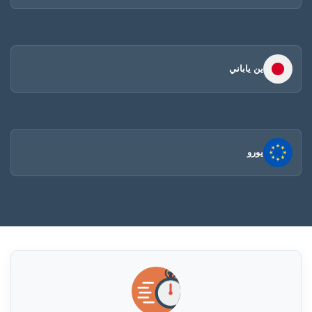
ين ياباني
يورو