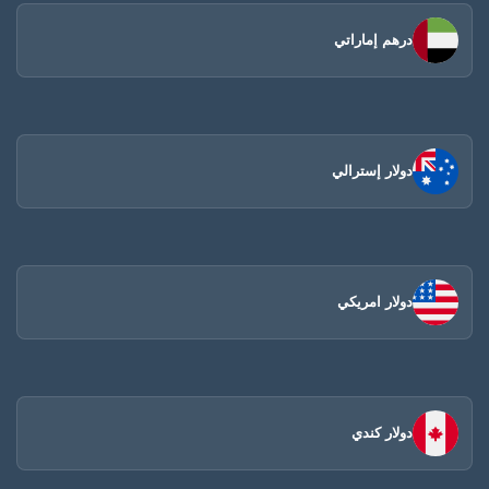
درهم إماراتي
دولار إسترالي
دولار امريكي
دولار كندي