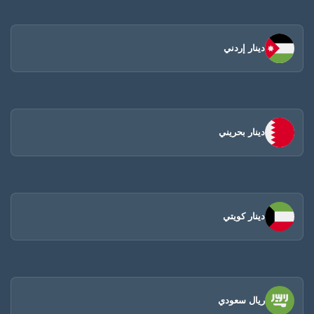
دينار إردني
دينار بحريني
دينار كويتي
ريال سعودي