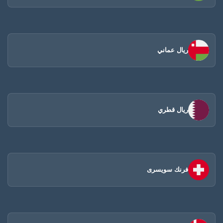
ريال عماني
ريال قطري
فرنك سويسرى