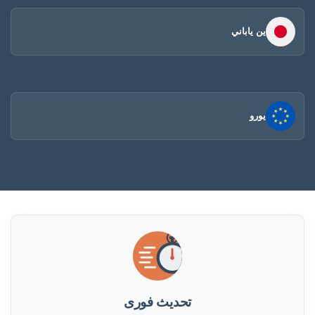
ين ياباني
يورو
تحديث فورى