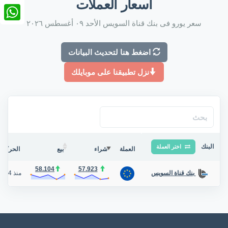
أسعار العملات
nkedIn
سعر يورو فى بنك قناة السويس الأحد ٠٩ أغسطس ٢٠٢٦
tsApp
اضغط هنا لتحديث البيانات
نزل تطبيقنا على موبايلك
البنك
اختر العملة
العملة
شراء
بيع
الحركة ف
58.104
57.923
منذ 4 أيام
بنك قناة السويس