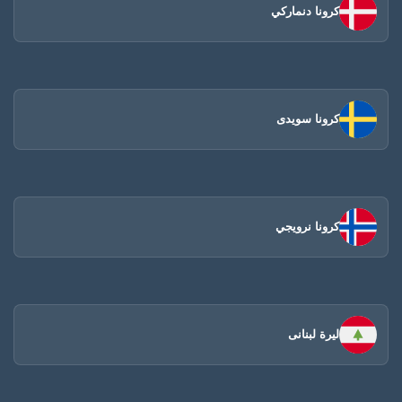
كرونا دنماركي
كرونا سويدى
كرونا نرويجي
ليرة لبنانى