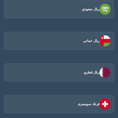
ريال سعودي
ريال عماني
ريال قطري
فرنك سويسرى