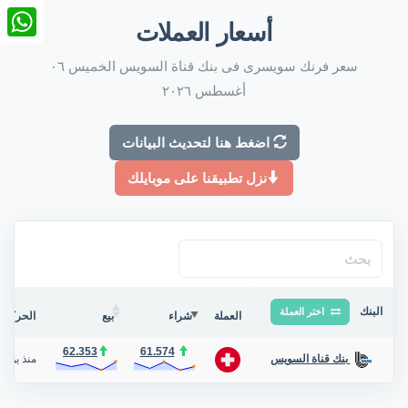
nkedIn
أسعار العملات
tsApp
سعر فرنك سويسرى فى بنك قناة السويس الخميس ٠٦
أغسطس ٢٠٢٦
اضغط هنا لتحديث البيانات
نزل تطبيقنا على موبايلك
البنك
اختر العملة
العملة
شراء
بيع
الحركة ف
62.353
61.574
منذ يوم
/
بنك قناة السويس