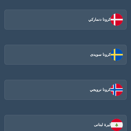
كرونا دنماركي
كرونا سويدى
كرونا نرويجي
ليرة لبنانى