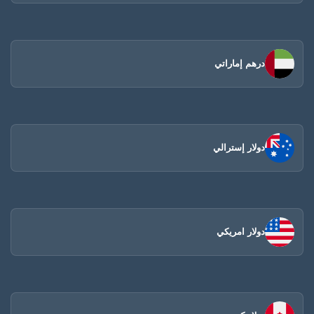
درهم إماراتي
دولار إسترالي
دولار امريكي