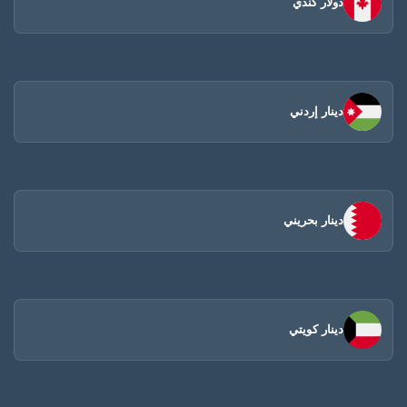
دولار كندي
دينار إردني
دينار بحريني
دينار كويتي