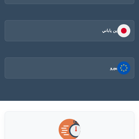
ين ياباني
يورو