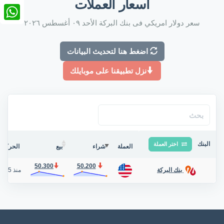
أسعار العملات
nkedIn
سعر دولار امريكي فى بنك البركة الأحد ٠٩ أغسطس ٢٠٢٦
tsApp
اضغط هنا لتحديث البيانات
نزل تطبيقنا على موبايلك
البنك
اختر العملة
العملة
شراء
بيع
الحركة ف
50.300
50.200
منذ 5 أيام
بنك البركة