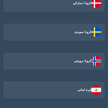
كرونا دنماركي
كرونا سويدى
كرونا نرويجي
ليرة لبنانى