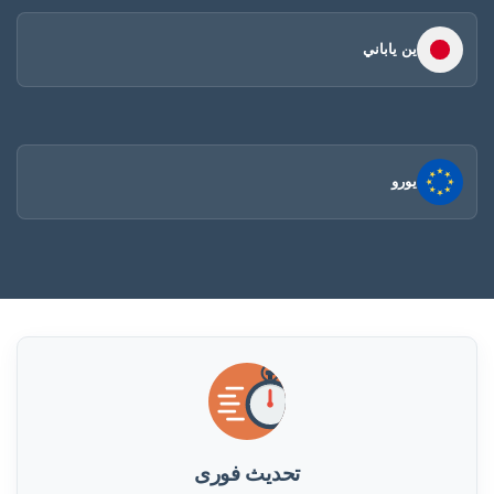
ين ياباني
يورو
تحديث فورى