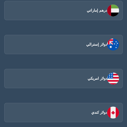
درهم إماراتي
دولار إسترالي
دولار امريكي
دولار كندي