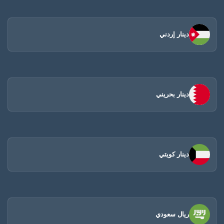
دينار إردني
دينار بحريني
دينار كويتي
ريال سعودي