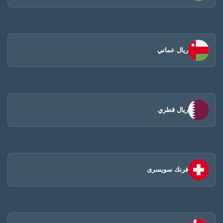
ريال عماني
ريال قطري
فرنك سويسرى