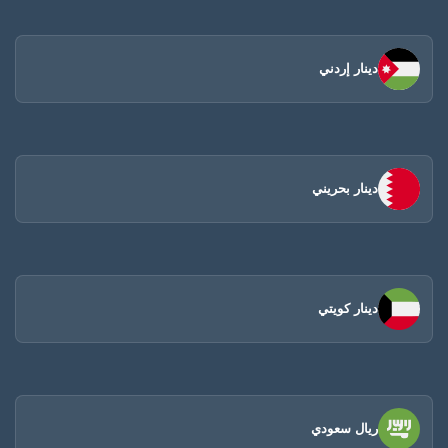
دينار إردني
دينار بحريني
دينار كويتي
ريال سعودي