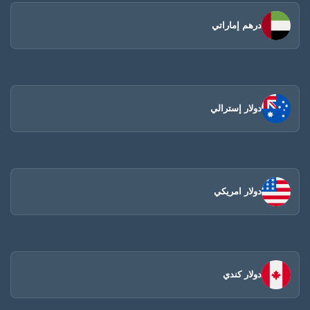
درهم إماراتي
دولار إسترالي
دولار امريكي
دولار كندي