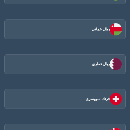
ريال عماني
ريال قطري
فرنك سويسرى