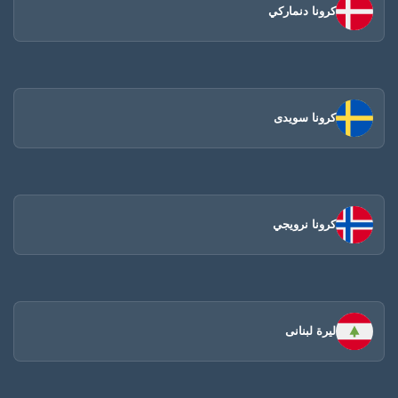
كرونا دنماركي
كرونا سويدى
كرونا نرويجي
ليرة لبنانى