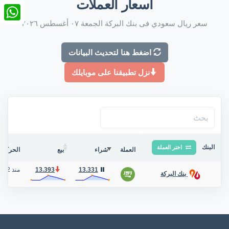
أسعار العملات
nkedIn
سعر ريال سعودي فى بنك البركة الجمعة ٠٧ أغسطس ٢٠٢٦
tsApp
اضغط هنا لتحديث البيانات
نزل تطبيقنا على موبايلك
البنك
اختر العملة
العملة
شراء
بيع
الحركة ف
13.331
13.393
منذ 2 أيام
بنك البركة