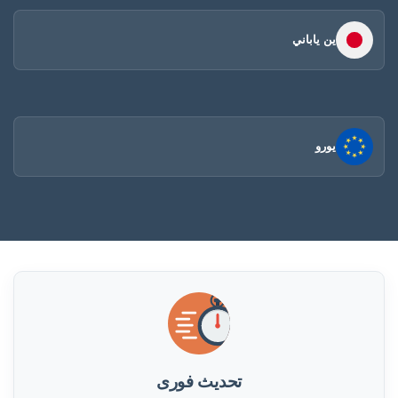
ين ياباني
يورو
تحديث فورى