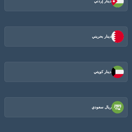
دينار إردني
دينار بحريني
دينار كويتي
ريال سعودي