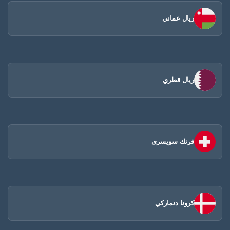
ريال عماني
ريال قطري
فرنك سويسرى
كرونا دنماركي