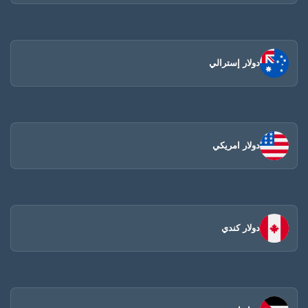
دولار إسترالي
دولار امريكي
دولار كندي