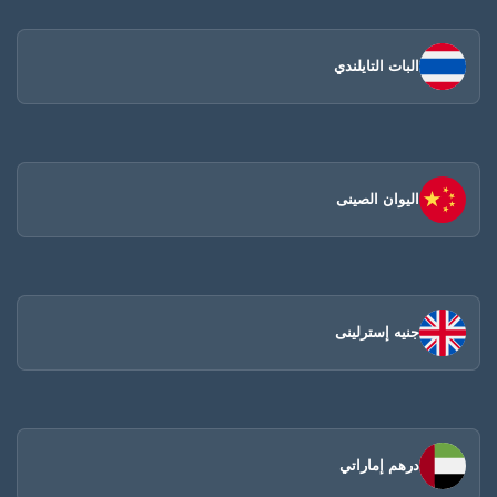
البات التايلندي
اليوان الصينى​
جنيه إسترلينى
درهم إماراتي