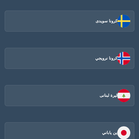
كرونا سويدى
كرونا نرويجي
ليرة لبنانى
ين ياباني