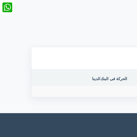
nkedIn
tsApp
الحركة فى البنك/لدينا