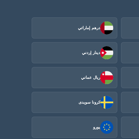
درهم إماراتي
دينار إردني
ريال عماني
كرونا سويدى
يورو