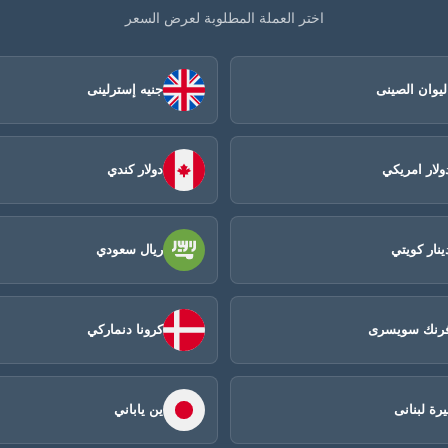
اختر العملة المطلوبة لعرض السعر
ليوان الصينى​
جنيه إسترلينى
ولار امريكي
دولار كندي
ينار كويتي
ريال سعودي
رنك سويسرى
كرونا دنماركي
يرة لبنانى
ين ياباني