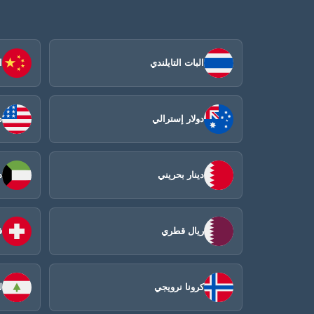
البات التايلندي
ا
دولار إسترالي
د
دينار بحريني
د
ريال قطري
ف
كرونا نرويجي
ل