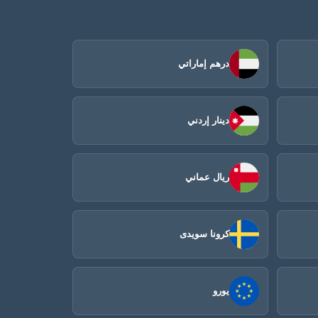
درهم إماراتي
دينار إردني
ريال عماني
كرونا سويدى
يورو