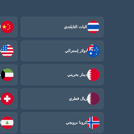
البات التايلندي
ا
دولار إسترالي
د
دينار بحريني
د
ريال قطري
ف
كرونا نرويجي
ل