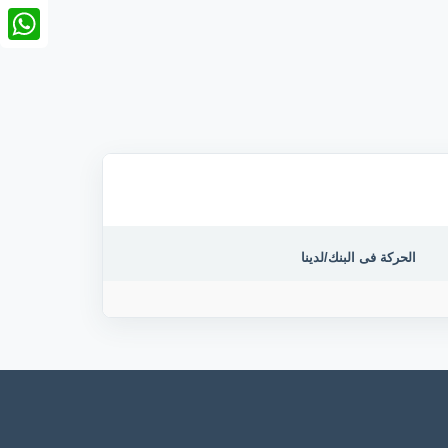
nkedIn
tsApp
الحركة فى البنك/لدينا