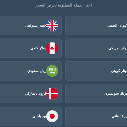
اختر العملة المطلوبة لعرض السعر
ليوان الصينى​
جنيه إسترلينى
ولار امريكي
دولار كندي
ينار كويتي
ريال سعودي
رنك سويسرى
كرونا دنماركي
يرة لبنانى
ين ياباني