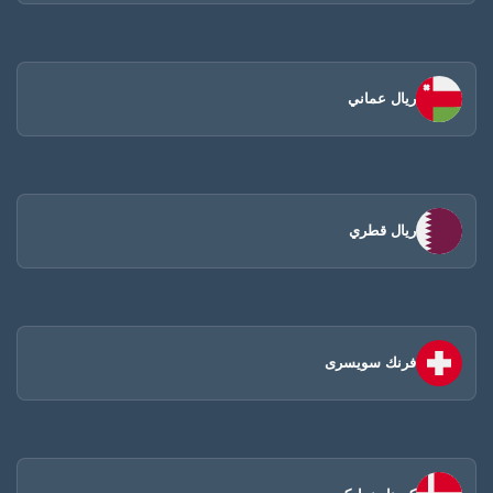
ريال عماني
ريال قطري
فرنك سويسرى