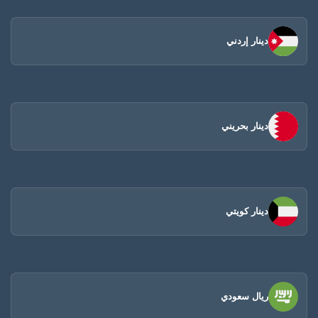
دينار إردني
دينار بحريني
دينار كويتي
ريال سعودي