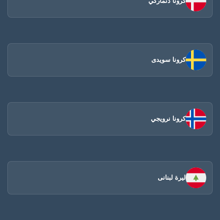
كرونا دنماركي
كرونا سويدى
كرونا نرويجي
ليرة لبنانى