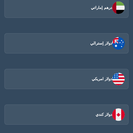
درهم إماراتي
دولار إسترالي
دولار امريكي
دولار كندي