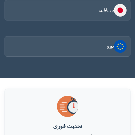
ين ياباني
يورو
تحديث فورى