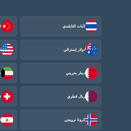
البات التايلندي
ا
دولار إسترالي
د
دينار بحريني
د
ريال قطري
ف
كرونا نرويجي
ل