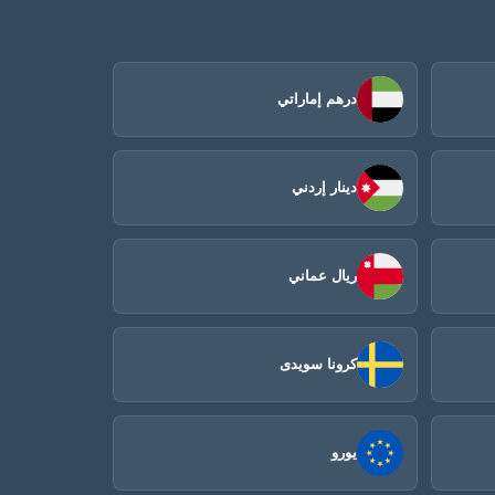
درهم إماراتي
دينار إردني
ريال عماني
كرونا سويدى
يورو