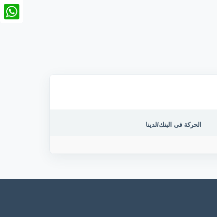
nkedIn
tsApp
الحركة فى البنك/لدينا