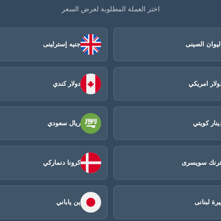
اختر العملة المطلوبة لعرض السعر
ليوان الصينى​
جنيه إسترلينى
ولار امريكي
دولار كندي
ينار كويتي
ريال سعودي
رنك سويسرى
كرونا دنماركي
يرة لبنانى
ين ياباني