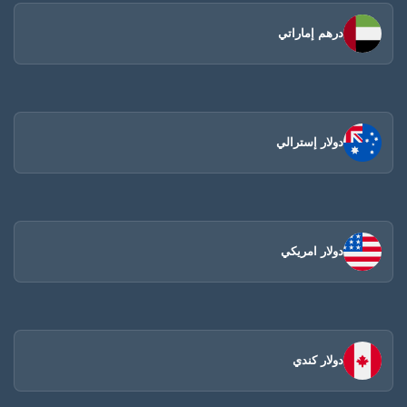
درهم إماراتي
دولار إسترالي
دولار امريكي
دولار كندي