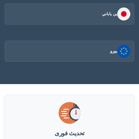
ين ياباني
يورو
تحديث فورى