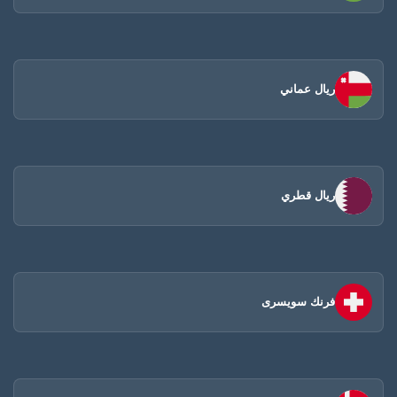
ريال عماني
ريال قطري
فرنك سويسرى