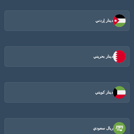
دينار إردني
دينار بحريني
دينار كويتي
ريال سعودي