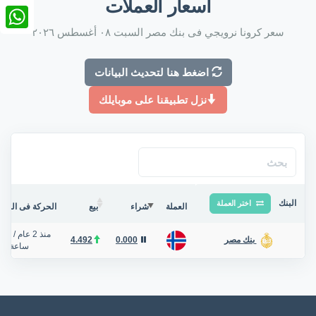
أسعار العملات
nkedIn
سعر كرونا نرويجي فى بنك مصر السبت ٠٨ أغسطس ٢٠٢٦
tsApp
اضغط هنا لتحديث البيانات
نزل تطبيقنا على موبايلك
البنك
اختر العملة
العملة
شراء
بيع
الحركة فى البنك/
منذ 2 عام
/
4.492
0.000
بنك مصر
ساعة