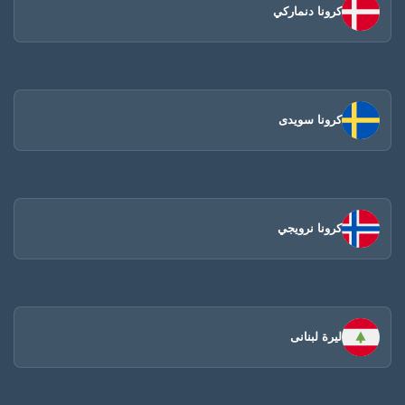
كرونا دنماركي
كرونا سويدى
كرونا نرويجي
ليرة لبنانى