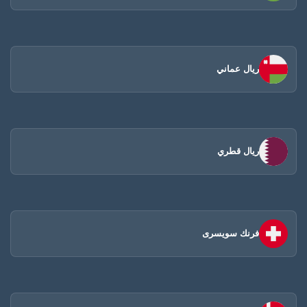
ريال عماني
ريال قطري
فرنك سويسرى