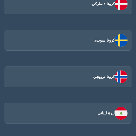
كرونا دنماركي
كرونا سويدى
كرونا نرويجي
ليرة لبنانى