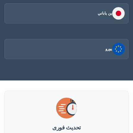
ين ياباني
يورو
تحديث فورى