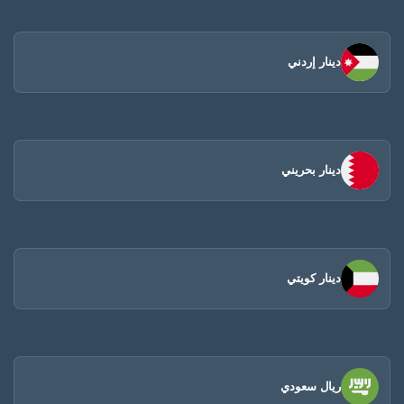
دينار إردني
دينار بحريني
دينار كويتي
ريال سعودي