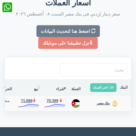
أسعار العملات
nkedIn
سعر دينار إردني فى بنك مصر السبت ٠٨ أغسطس ٢٠٢٦
tsApp
اضغط هنا لتحديث البيانات
نزل تطبيقنا على موبايلك
البنك
اختر العملة
العملة
شراء
بيع
الحركة ف
70.399
71.088
منذ 4 أيام
بنك مصر