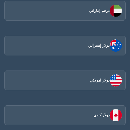
درهم إماراتي
دولار إسترالي
دولار امريكي
دولار كندي