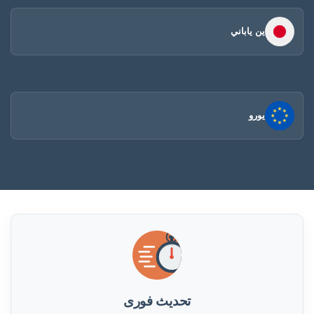
ين ياباني
يورو
تحديث فورى