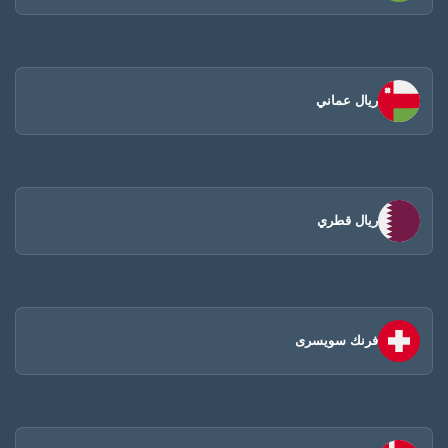
ريال عماني
ريال قطري
فرنك سويسرى