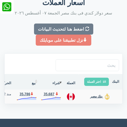
أسعار العملات
nkedIn
سعر دولار كندي فى بنك مصر الجمعة ٠٧ أغسطس ٢٠٢٦
tsApp
اضغط هنا لتحديث البيانات
نزل تطبيقنا على موبايلك
البنك
اختر العملة
العملة
شراء
بيع
الحركة ف
35.687
35.786
منذ 2 أيام
بنك مصر