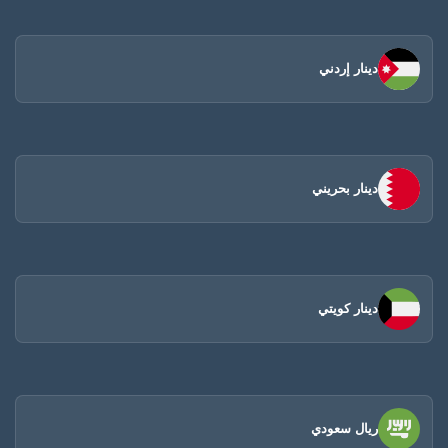
دينار إردني
دينار بحريني
دينار كويتي
ريال سعودي