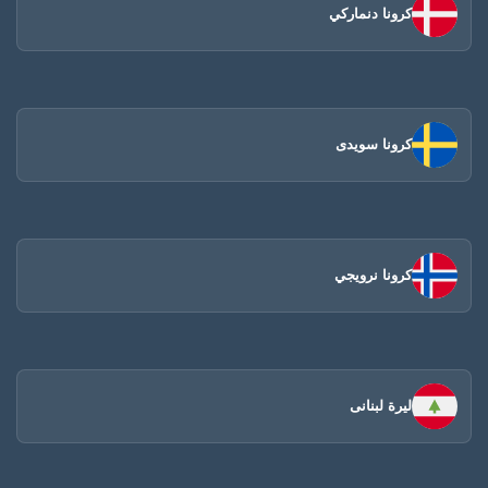
كرونا دنماركي
كرونا سويدى
كرونا نرويجي
ليرة لبنانى