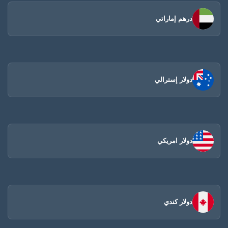
درهم إماراتي
دولار إسترالي
دولار امريكي
دولار كندي