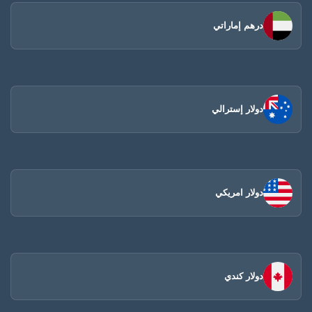
درهم إماراتي
دولار إسترالي
دولار امريكي
دولار كندي