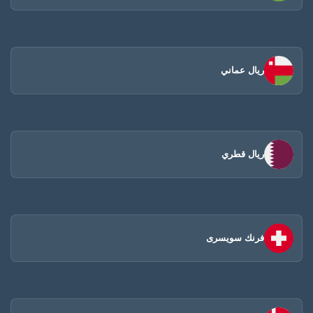
ريال عماني
ريال قطري
فرنك سويسرى