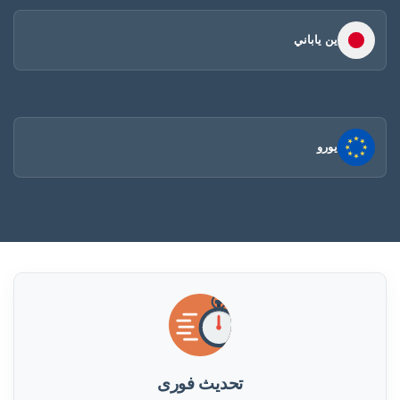
ين ياباني
يورو
تحديث فورى