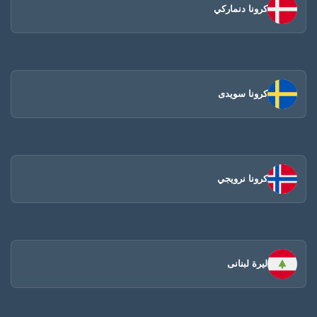
كرونا دنماركي
كرونا سويدى
كرونا نرويجي
ليرة لبنانى