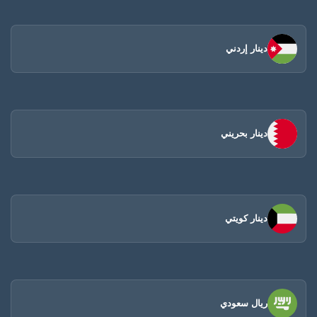
دينار إردني
دينار بحريني
دينار كويتي
ريال سعودي