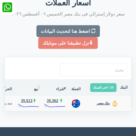
أسعار العملات
nkedIn
سعر دولار إسترالي فى بنك مصر الخميس ٠٦ أغسطس ٢٠٢٦
tsApp
اضغط هنا لتحديث البيانات
نزل تطبيقنا على موبايلك
البنك
اختر العملة
العملة
شراء
بيع
الحركة ف
35.513
35.362
منذ يوم
/
بنك مصر