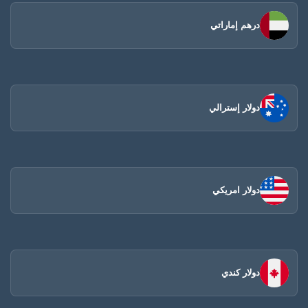
درهم إماراتي
دولار إسترالي
دولار امريكي
دولار كندي