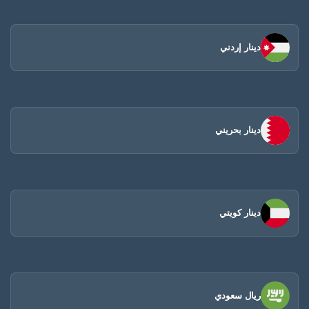
دينار إردني
دينار بحريني
دينار كويتي
ريال سعودي