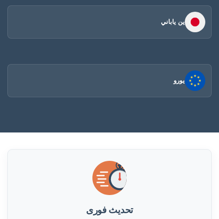
ين ياباني
يورو
تحديث فورى