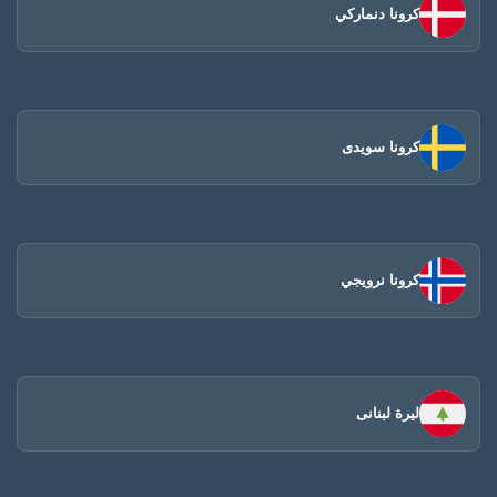
كرونا دنماركي
كرونا سويدى
كرونا نرويجي
ليرة لبنانى