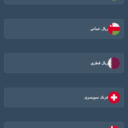
ريال عماني
ريال قطري
فرنك سويسرى