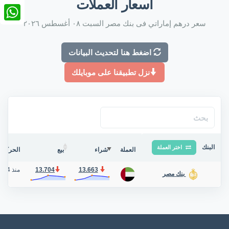
أسعار العملات
nkedIn
سعر درهم إماراتي فى بنك مصر السبت ٠٨ أغسطس ٢٠٢٦
tsApp
اضغط هنا لتحديث البيانات
نزل تطبيقنا على موبايلك
البنك
اختر العملة
العملة
شراء
بيع
الحركة ف
13.663
13.704
منذ 4 أيام
بنك مصر