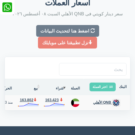
أسعار العملات
nkedIn
سعر دينار كويتي فى QNB الأهلي السبت ٠٨ أغسطس ٢٠٢٦
tsApp
اضغط هنا لتحديث البيانات
نزل تطبيقنا على موبايلك
البنك
اختر العملة
العملة
شراء
بيع
الحركة ف
163.802
163.423
منذ 3 أيام
QNB الأهلي