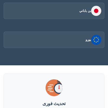
ين ياباني
يورو
تحديث فورى