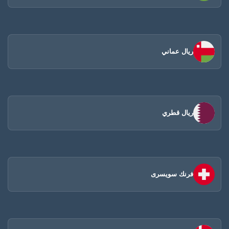
ريال عماني
ريال قطري
فرنك سويسرى