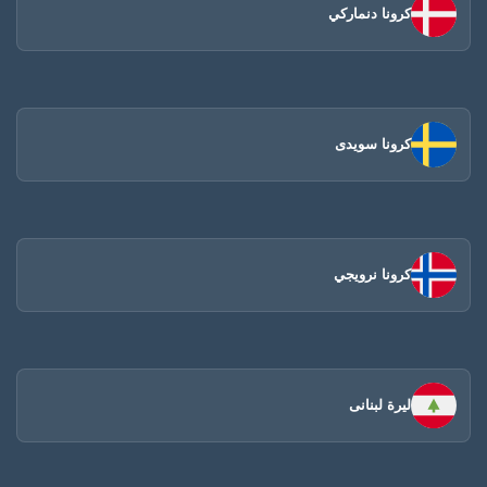
كرونا دنماركي
كرونا سويدى
كرونا نرويجي
ليرة لبنانى