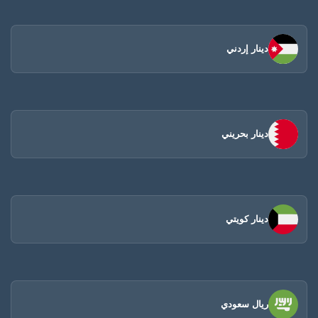
دينار إردني
دينار بحريني
دينار كويتي
ريال سعودي