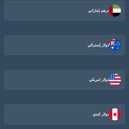
درهم إماراتي
دولار إسترالي
دولار امريكي
دولار كندي