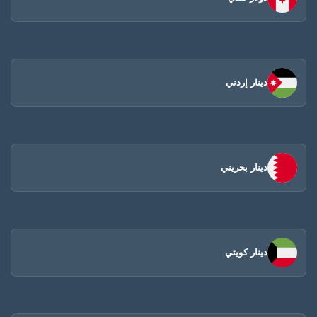
دينار إردني
دينار بحريني
دينار كويتي