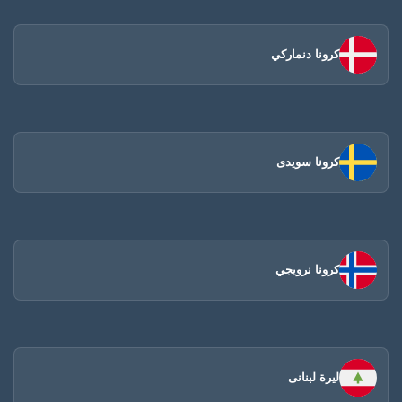
كرونا دنماركي
كرونا سويدى
كرونا نرويجي
ليرة لبنانى