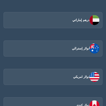
درهم إماراتي
دولار إسترالي
دولار امريكي
دولار كندي