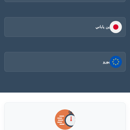
ين ياباني
يورو