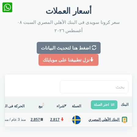
nkedIn
أسعار العملات
tsApp
سعر كرونا سويدى فى البنك الأهلي المصري السبت ٠٨
أغسطس ٢٠٢٦
اضغط هنا لتحديث البيانات
نزل تطبيقنا على موبايلك
البنك
اختر العملة
العملة
شراء
بيع
الحركة فى البنك/
2.817
2.857
منذ 3 عام
/
منذ 3 ساعة
البنك الأهلي المصري