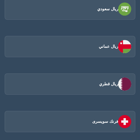
ريال سعودي
ريال عماني
ريال قطري
فرنك سويسرى