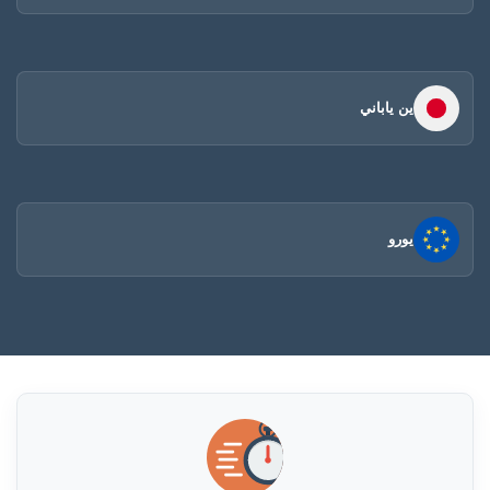
ين ياباني
يورو