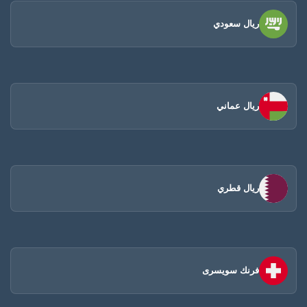
ريال سعودي
ريال عماني
ريال قطري
فرنك سويسرى