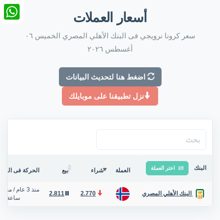
nkedIn
أسعار العملات
tsApp
سعر كرونا نرويجي فى البنك الأهلي المصري الخميس ٠٦
أغسطس ٢٠٢٦
اضغط هنا لتحديث البيانات
نزل تطبيقنا على موبايلك
البنك
اختر العملة
العملة
شراء
بيع
الحركة فى البنك/
منذ 3 عام
/
منذ ح
2.811
2.770
البنك الأهلي المصري
ساعة