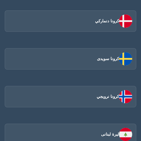
كرونا دنماركي
كرونا سويدى
كرونا نرويجي
ليرة لبنانى