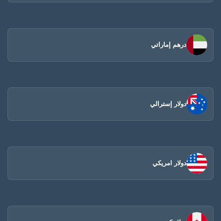
درهم إماراتي
دولار إسترالي
دولار امريكي