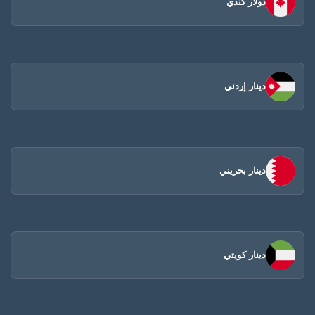
دولار كندي
دينار إردني
دينار بحريني
دينار كويتي