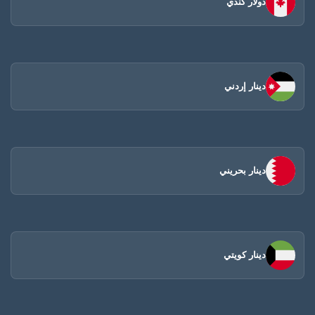
دولار كندي
دينار إردني
دينار بحريني
دينار كويتي