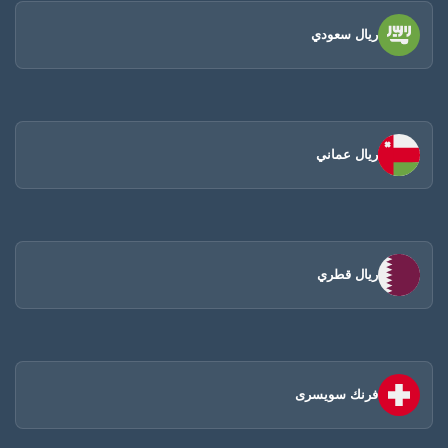
ريال سعودي
ريال عماني
ريال قطري
فرنك سويسرى