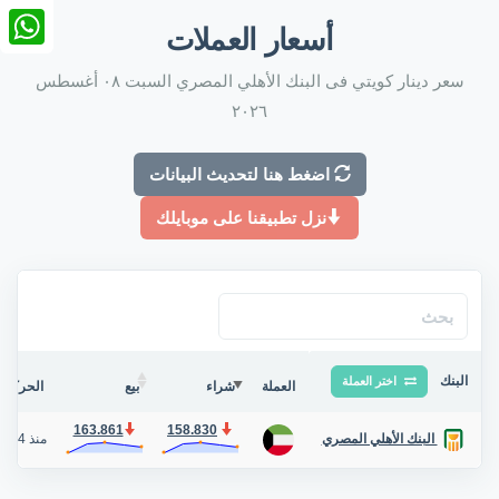
nkedIn
أسعار العملات
tsApp
سعر دينار كويتي فى البنك الأهلي المصري السبت ٠٨ أغسطس
٢٠٢٦
اضغط هنا لتحديث البيانات
نزل تطبيقنا على موبايلك
البنك
اختر العملة
العملة
شراء
بيع
الحركة ف
163.861
158.830
منذ 4 أيام
البنك الأهلي المصري