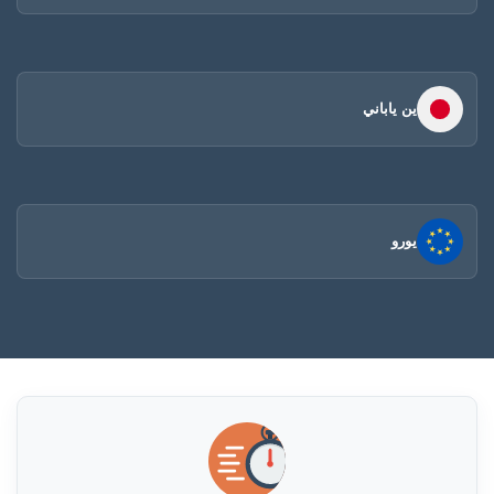
ين ياباني
يورو