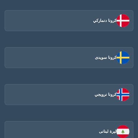
كرونا دنماركي
كرونا سويدى
كرونا نرويجي
ليرة لبنانى