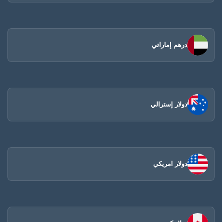
درهم إماراتي
دولار إسترالي
دولار امريكي