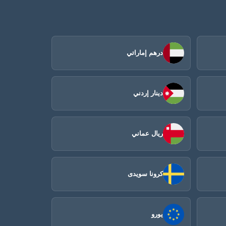
درهم إماراتي
دينار إردني
ريال عماني
كرونا سويدى
يورو