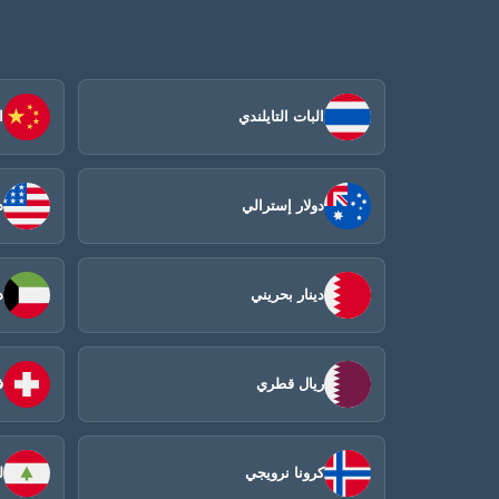
البات التايلندي
ا
دولار إسترالي
د
دينار بحريني
د
ريال قطري
ف
كرونا نرويجي
ل