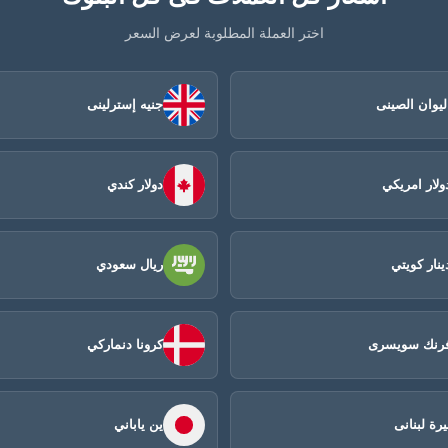
اختر العملة المطلوبة لعرض السعر
ليوان الصينى​
جنيه إسترلينى
ولار امريكي
دولار كندي
ينار كويتي
ريال سعودي
رنك سويسرى
كرونا دنماركي
يرة لبنانى
ين ياباني