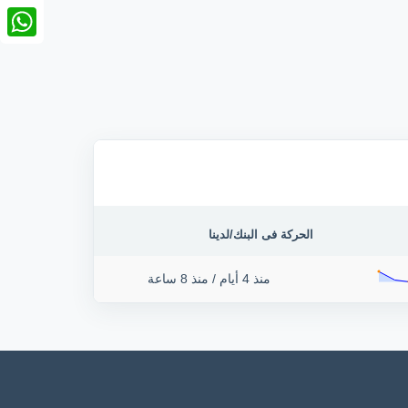
nkedIn
tsApp
الحركة فى البنك/لدينا
منذ 4 أيام
/
منذ 8 ساعة