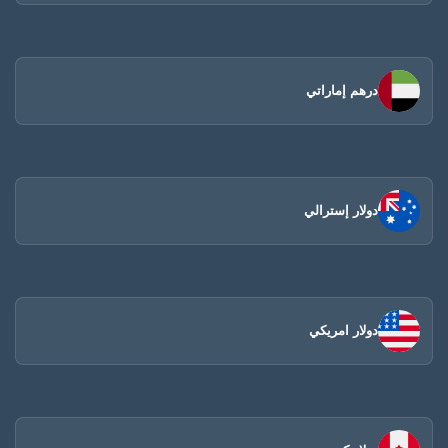
درهم إماراتي
دولار إسترالي
دولار امريكي