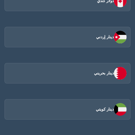
دولار كندي
دينار إردني
دينار بحريني
دينار كويتي