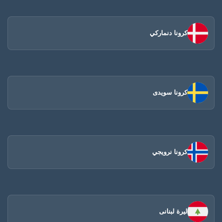
كرونا دنماركي
كرونا سويدى
كرونا نرويجي
ليرة لبنانى