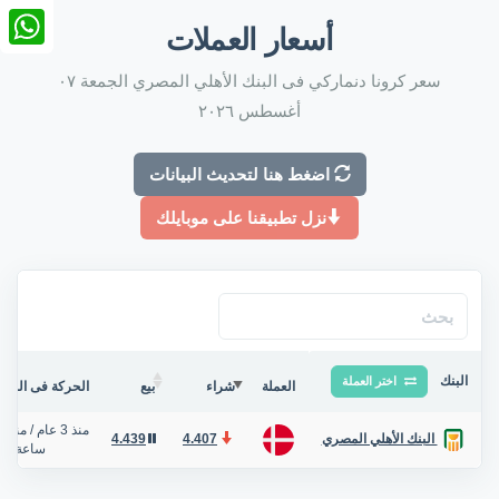
nkedIn
أسعار العملات
tsApp
سعر كرونا دنماركي فى البنك الأهلي المصري الجمعة ٠٧
أغسطس ٢٠٢٦
اضغط هنا لتحديث البيانات
نزل تطبيقنا على موبايلك
البنك
اختر العملة
العملة
شراء
بيع
الحركة فى البنك/
منذ 3 عام
/
منذ ح
4.439
4.407
البنك الأهلي المصري
ساعة