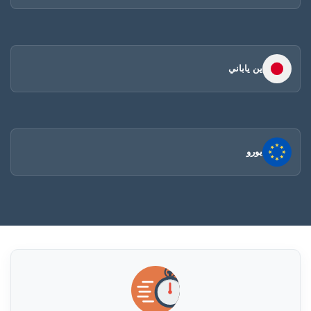
ين ياباني
يورو