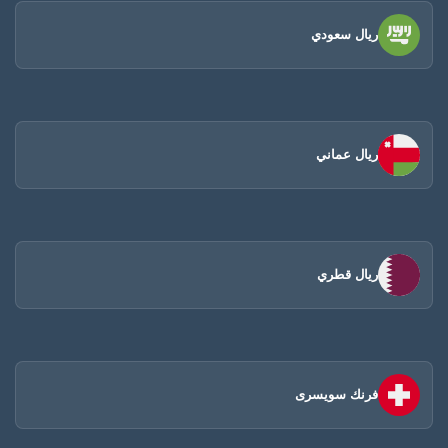
ريال سعودي
ريال عماني
ريال قطري
فرنك سويسرى