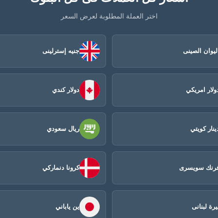
اختر العملة المطلوبة لعرض السعر
ليوان الصينى​
جنيه إسترلينى
ولار امريكي
دولار كندي
ينار كويتي
ريال سعودي
رنك سويسرى
كرونا دنماركي
يرة لبنانى
ين ياباني