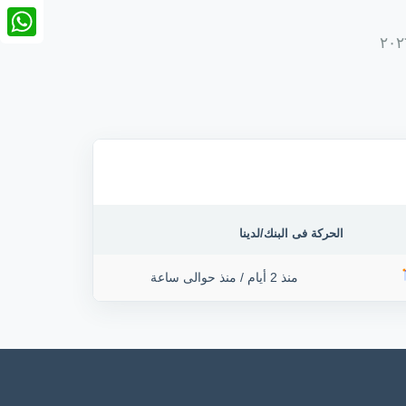
nkedIn
tsApp
الحركة فى البنك/لدينا
منذ 2 أيام
/
منذ حوالى ساعة