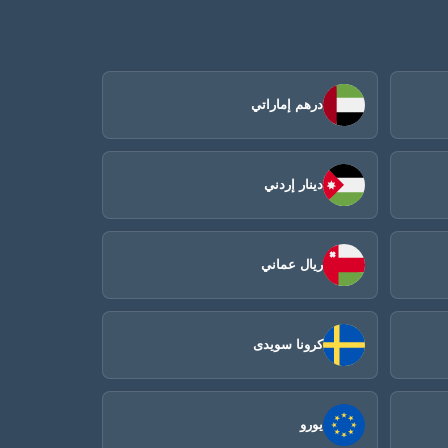
درهم إماراتي
دينار إردني
ريال عماني
كرونا سويدى
يورو