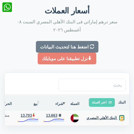
nkedIn
أسعار العملات
tsApp
سعر درهم إماراتي فى البنك الأهلي المصري السبت ٠٨
أغسطس ٢٠٢٦
اضغط هنا لتحديث البيانات
نزل تطبيقنا على موبايلك
البنك
اختر العملة
العملة
شراء
بيع
الحركة ف
13.663
13.703
منذ 3 أيام
البنك الأهلي المصري