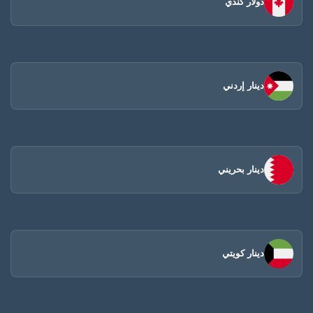
دولار كندي
دينار إردني
دينار بحريني
دينار كويتي