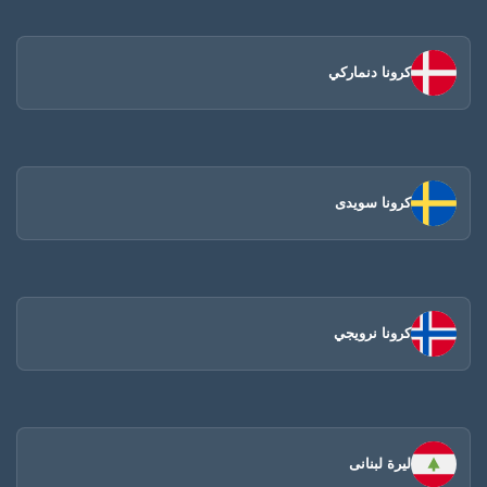
كرونا دنماركي
كرونا سويدى
كرونا نرويجي
ليرة لبنانى