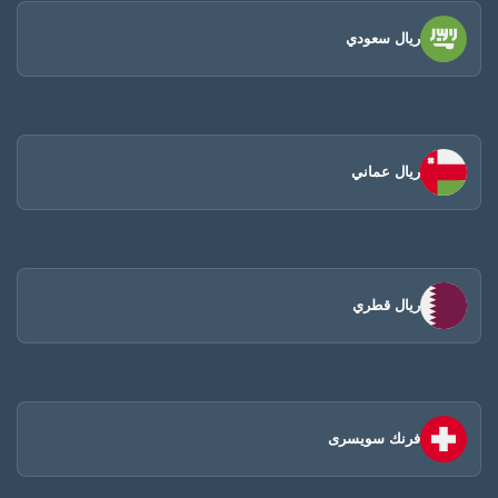
ريال سعودي
ريال عماني
ريال قطري
فرنك سويسرى