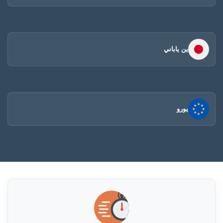
ين ياباني
يورو