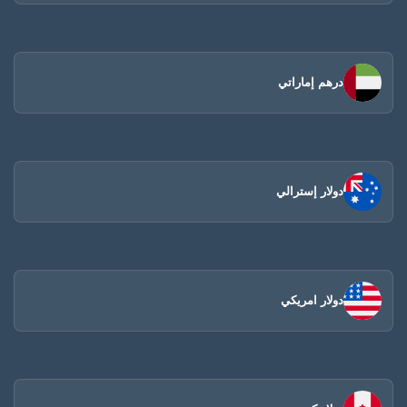
درهم إماراتي
دولار إسترالي
دولار امريكي