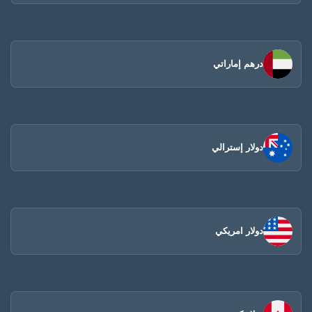
درهم إماراتي
دولار إسترالي
دولار امريكي