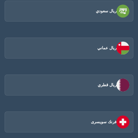
ريال سعودي
ريال عماني
ريال قطري
فرنك سويسرى