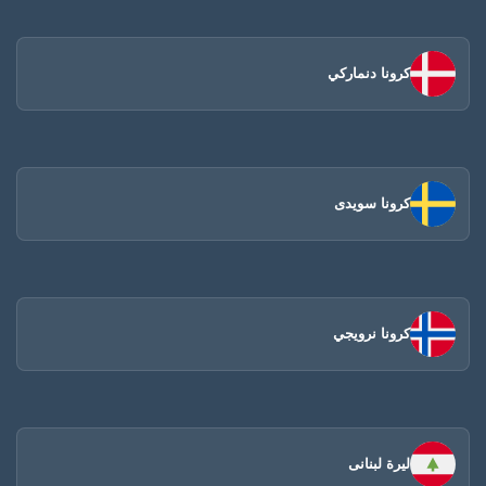
كرونا دنماركي
كرونا سويدى
كرونا نرويجي
ليرة لبنانى