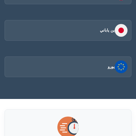
ين ياباني
يورو