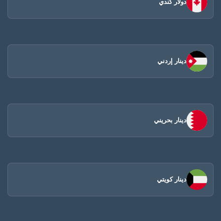
دولار كندي
دينار إردني
دينار بحريني
دينار كويتي