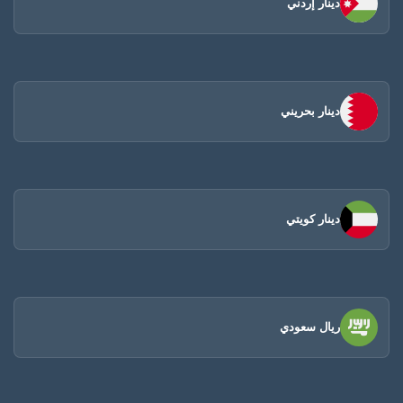
دينار إردني
دينار بحريني
دينار كويتي
ريال سعودي