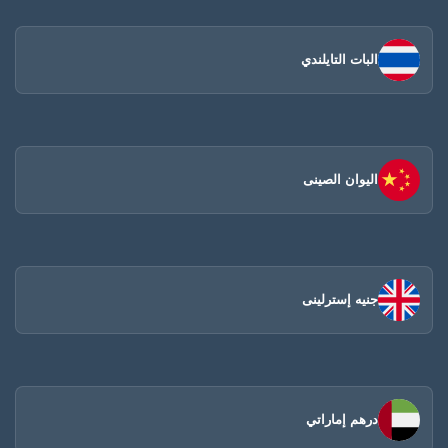
البات التايلندي
اليوان الصينى​
جنيه إسترلينى
درهم إماراتي