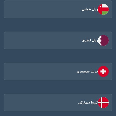
ريال عماني
ريال قطري
فرنك سويسرى
كرونا دنماركي