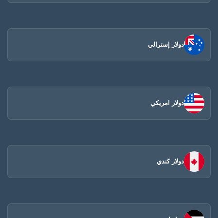
دولار إسترالي
دولار امريكي
دولار كندي