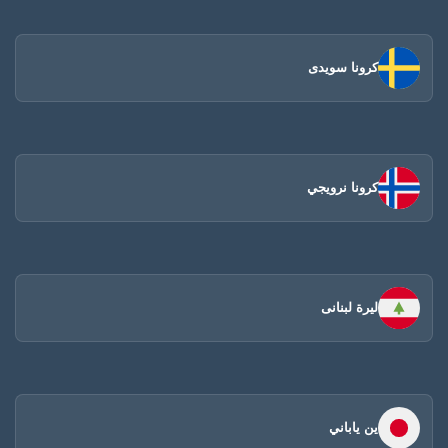
كرونا سويدى
كرونا نرويجي
ليرة لبنانى
ين ياباني