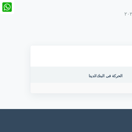
nkedIn
tsApp
الحركة فى البنك/لدينا