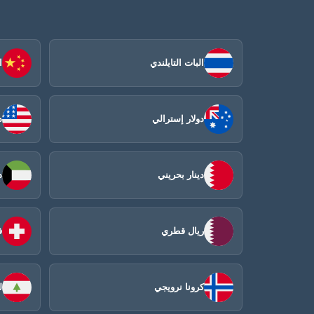
البات التايلندي
ا
دولار إسترالي
د
دينار بحريني
د
ريال قطري
ف
كرونا نرويجي
ل