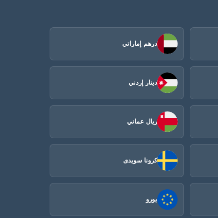
درهم إماراتي
دينار إردني
ريال عماني
كرونا سويدى
يورو