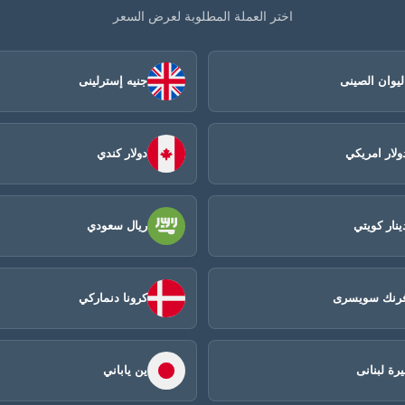
اختر العملة المطلوبة لعرض السعر
ليوان الصينى​
جنيه إسترلينى
ولار امريكي
دولار كندي
ينار كويتي
ريال سعودي
رنك سويسرى
كرونا دنماركي
يرة لبنانى
ين ياباني