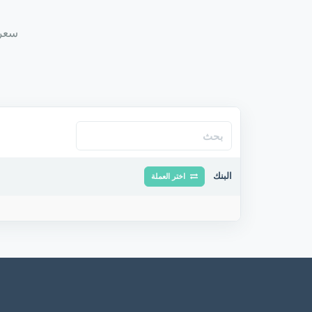
سعر ك
البنك
اختر العملة