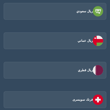
ريال سعودي
ريال عماني
ريال قطري
فرنك سويسرى