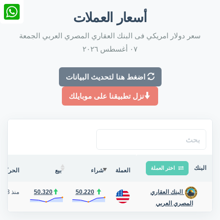
nkedIn
أسعار العملات
tsApp
سعر دولار امريكي فى البنك العقاري المصري العربي الجمعة
٠٧ أغسطس ٢٠٢٦
اضغط هنا لتحديث البيانات
نزل تطبيقنا على موبايلك
البنك
اختر العملة
العملة
شراء
بيع
الحركة ف
50.220
50.320
منذ 3 أيام
البنك العقاري
المصري العربي