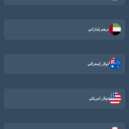
درهم إماراتي
دولار إسترالي
دولار امريكي