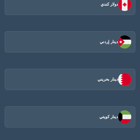
دولار كندي
دينار إردني
دينار بحريني
دينار كويتي