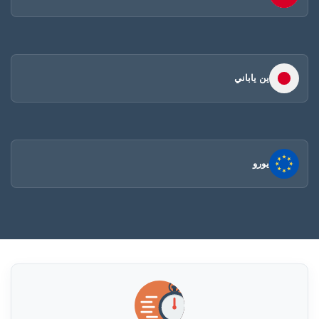
ين ياباني
يورو