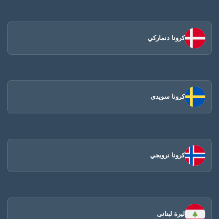
كرونا دنماركي
كرونا سويدى
كرونا نرويجي
ليرة لبنانى