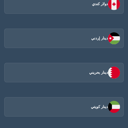
دولار كندي
دينار إردني
دينار بحريني
دينار كويتي