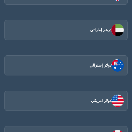
درهم إماراتي
دولار إسترالي
دولار امريكي