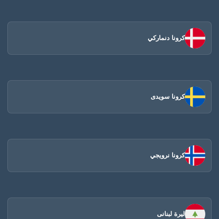
كرونا دنماركي
كرونا سويدى
كرونا نرويجي
ليرة لبنانى