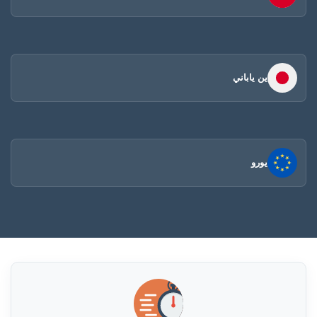
ين ياباني
يورو