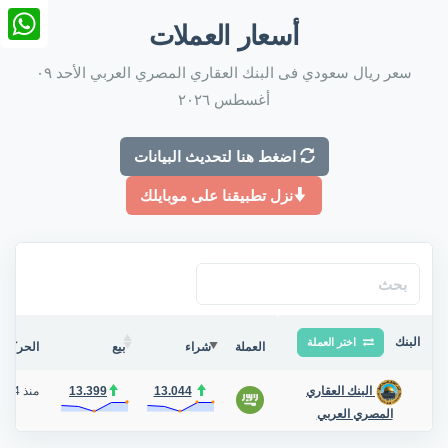
nkedIn
أسعار العملات
tsApp
سعر ريال سعودي فى البنك العقاري المصري العربي الأحد ٠٩
أغسطس ٢٠٢٦
اضغط هنا لتحديث البيانات
نزل تطبيقنا على موبايلك
البنك
اختر العملة
العملة
شراء
بيع
الحركة ف
13.044
13.399
منذ 4 أيام
البنك العقاري
المصري العربي