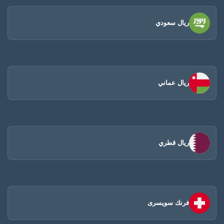
ريال سعودي
ريال عماني
ريال قطري
فرنك سويسرى