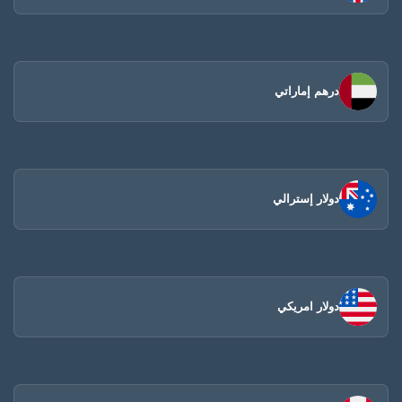
درهم إماراتي
دولار إسترالي
دولار امريكي