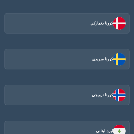
كرونا دنماركي
كرونا سويدى
كرونا نرويجي
ليرة لبنانى