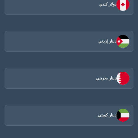
دولار كندي
دينار إردني
دينار بحريني
دينار كويتي