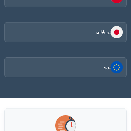
ين ياباني
يورو