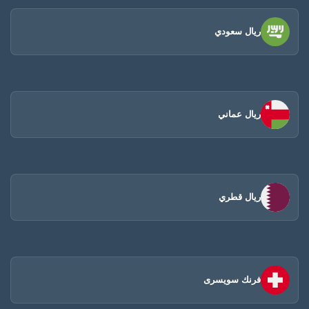
ريال سعودي
ريال عماني
ريال قطري
فرنك سويسرى