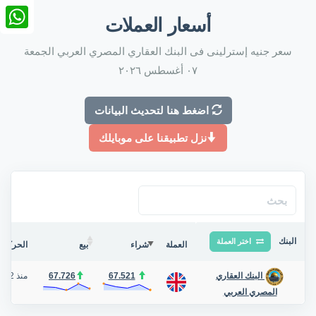
nkedIn
أسعار العملات
tsApp
سعر جنيه إسترلينى فى البنك العقاري المصري العربي الجمعة
٠٧ أغسطس ٢٠٢٦
اضغط هنا لتحديث البيانات
نزل تطبيقنا على موبايلك
البنك
اختر العملة
العملة
شراء
بيع
الحركة ف
67.521
67.726
منذ 2 أيام
البنك العقاري
المصري العربي