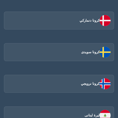
كرونا دنماركي
كرونا سويدى
كرونا نرويجي
ليرة لبنانى