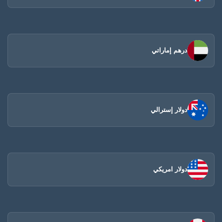
درهم إماراتي
دولار إسترالي
دولار امريكي