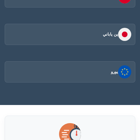
ين ياباني
يورو