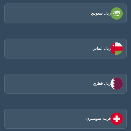
ريال سعودي
ريال عماني
ريال قطري
فرنك سويسرى