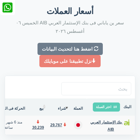
nkedIn
أسعار العملات
tsApp
سعر ين ياباني فى بنك الإستثمار العربي AIB الخميس ٠٦
أغسطس ٢٠٢٦
اضغط هنا لتحديث البيانات
نزل تطبيقنا على موبايلك
البنك
اختر العملة
العملة
شراء
بيع
الحركة فى البنك/
منذ 6 شهر
/
بنك الإستثمار العربي
29.767
30.239
ساعة
AIB