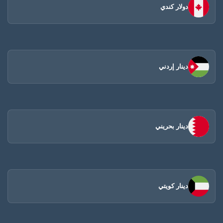
دولار كندي
دينار إردني
دينار بحريني
دينار كويتي