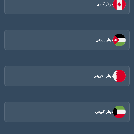
دولار كندي
دينار إردني
دينار بحريني
دينار كويتي