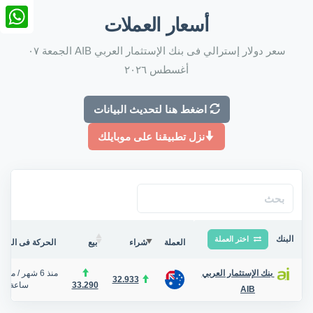
nkedIn
أسعار العملات
tsApp
سعر دولار إسترالي فى بنك الإستثمار العربي AIB الجمعة ٠٧
أغسطس ٢٠٢٦
اضغط هنا لتحديث البيانات
نزل تطبيقنا على موبايلك
البنك
اختر العملة
العملة
شراء
بيع
الحركة فى البنك/
منذ 6 شهر
/
منذ 
بنك الإستثمار العربي
32.933
33.290
ساعة
AIB