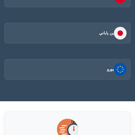
ين ياباني
يورو