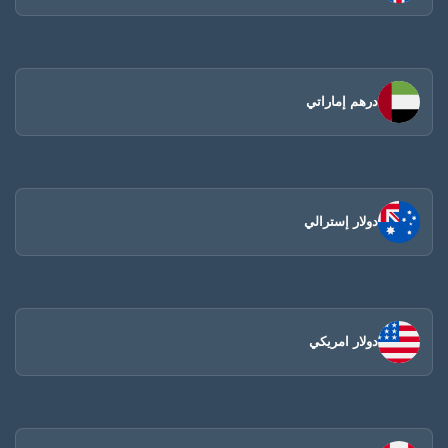
درهم إماراتي
دولار إسترالي
دولار امريكي