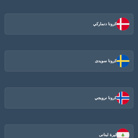
كرونا دنماركي
كرونا سويدى
كرونا نرويجي
ليرة لبنانى