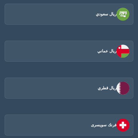
ريال سعودي
ريال عماني
ريال قطري
فرنك سويسرى