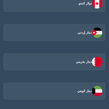
دولار كندي
دينار إردني
دينار بحريني
دينار كويتي