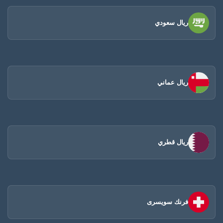
ريال سعودي
ريال عماني
ريال قطري
فرنك سويسرى