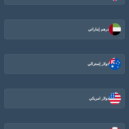
درهم إماراتي
دولار إسترالي
دولار امريكي