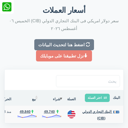
nkedIn
أسعار العملات
tsApp
سعر دولار امريكي فى البنك التجاري الدولي (CIB) الخميس ٠٦
أغسطس ٢٠٢٦
اضغط هنا لتحديث البيانات
نزل تطبيقنا على موبايلك
البنك
اختر العملة
العملة
شراء
بيع
الحركة ف
49.740
49.840
منذ 43 دقيقة
البنك التجاري الدولي
(CIB)