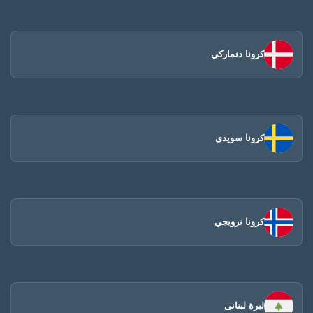
كرونا دنماركي
كرونا سويدى
كرونا نرويجي
ليرة لبنانى