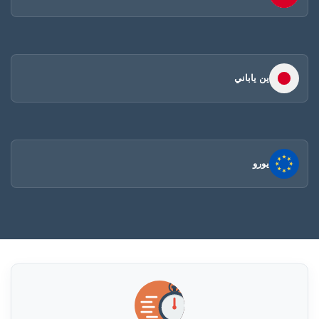
ين ياباني
يورو