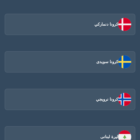
كرونا دنماركي
كرونا سويدى
كرونا نرويجي
ليرة لبنانى