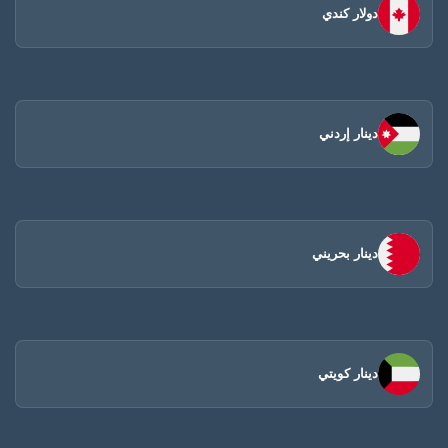
دولار كندي
دينار إردني
دينار بحريني
دينار كويتي