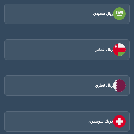
ريال سعودي
ريال عماني
ريال قطري
فرنك سويسرى