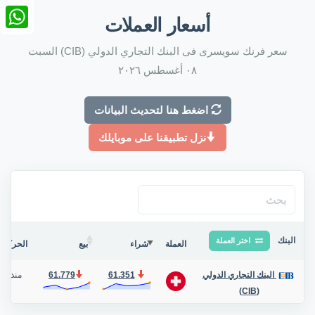
nkedIn
أسعار العملات
tsApp
سعر فرنك سويسرى فى البنك التجاري الدولي (CIB) السبت
٠٨ أغسطس ٢٠٢٦
اضغط هنا لتحديث البيانات
نزل تطبيقنا على موبايلك
البنك
اختر العملة
العملة
شراء
بيع
الحركة ف
61.351
61.779
منذ 2 أيام
البنك التجاري الدولي
(CIB)