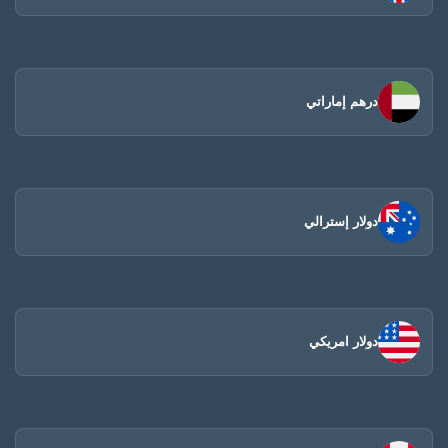
درهم إماراتي
دولار إسترالي
دولار امريكي