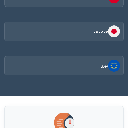
ين ياباني
يورو