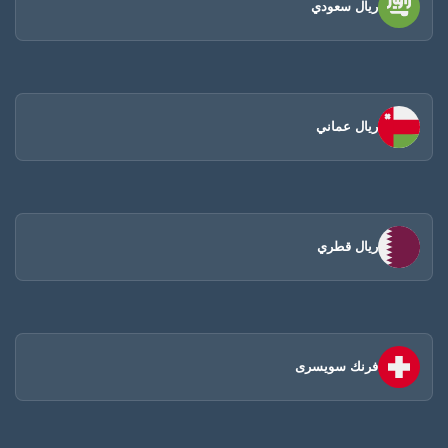
ريال سعودي
ريال عماني
ريال قطري
فرنك سويسرى