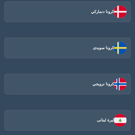
كرونا دنماركي
كرونا سويدى
كرونا نرويجي
ليرة لبنانى