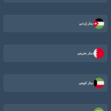
دينار إردني
دينار بحريني
دينار كويتي