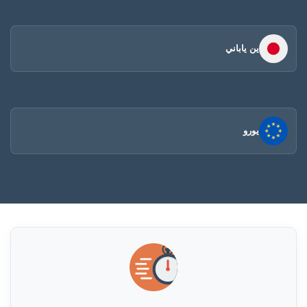
ين ياباني
يورو