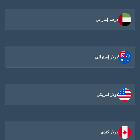
درهم إماراتي
دولار إسترالي
دولار امريكي
دولار كندي