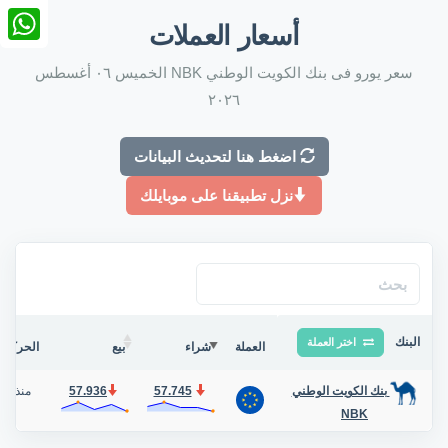
nkedIn
أسعار العملات
tsApp
سعر يورو فى بنك الكويت الوطني NBK الخميس ٠٦ أغسطس
٢٠٢٦
اضغط هنا لتحديث البيانات
نزل تطبيقنا على موبايلك
البنك
اختر العملة
العملة
شراء
بيع
الحركة ف
57.745
57.936
منذ 2 أيام
بنك الكويت الوطني
NBK