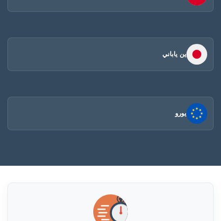
ين ياباني
يورو