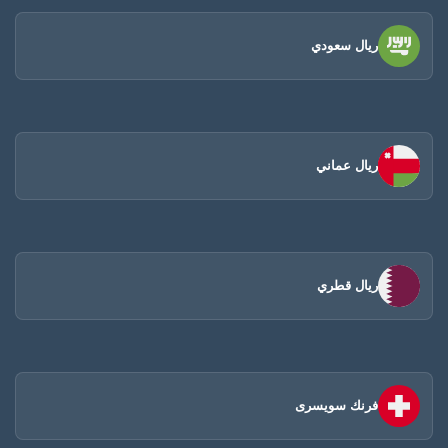
ريال سعودي
ريال عماني
ريال قطري
فرنك سويسرى