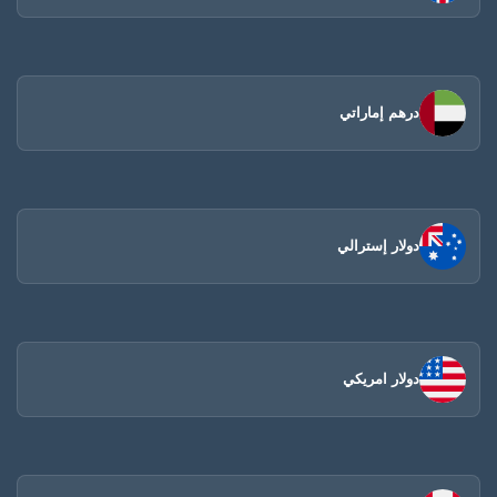
درهم إماراتي
دولار إسترالي
دولار امريكي