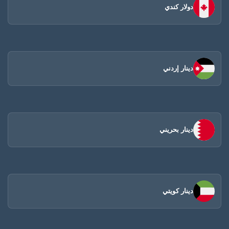
دولار كندي
دينار إردني
دينار بحريني
دينار كويتي