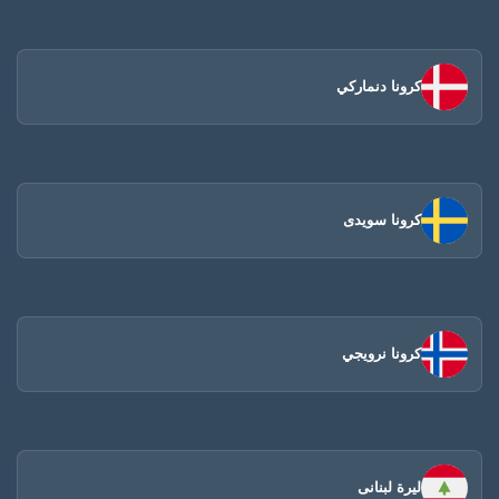
كرونا دنماركي
كرونا سويدى
كرونا نرويجي
ليرة لبنانى