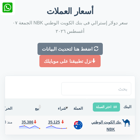
nkedIn
أسعار العملات
tsApp
سعر دولار إسترالي فى بنك الكويت الوطني NBK الجمعة ٠٧
أغسطس ٢٠٢٦
اضغط هنا لتحديث البيانات
نزل تطبيقنا على موبايلك
البنك
اختر العملة
العملة
شراء
بيع
الحركة ف
35.125
35.386
منذ 3 أيام
بنك الكويت الوطني
NBK