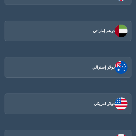
درهم إماراتي
دولار إسترالي
دولار امريكي