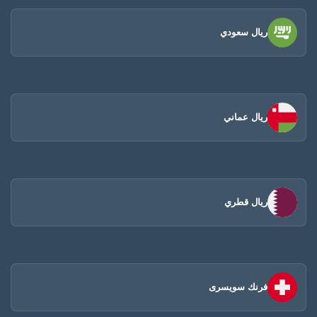
ريال سعودي
ريال عماني
ريال قطري
فرنك سويسرى