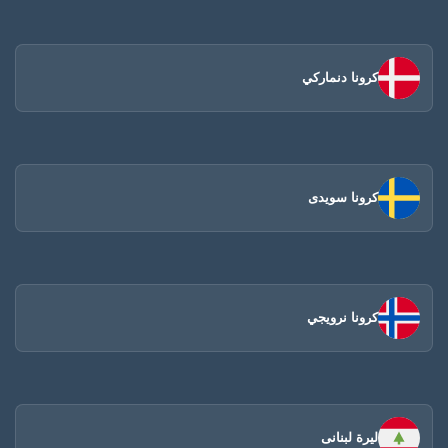
كرونا دنماركي
كرونا سويدى
كرونا نرويجي
ليرة لبنانى