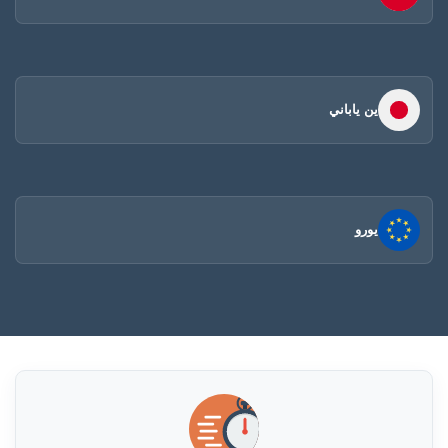
ين ياباني
يورو