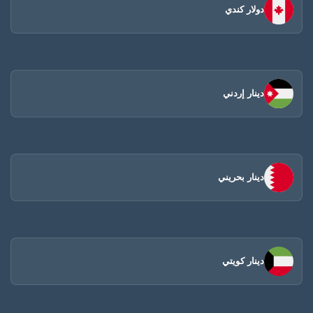
دولار كندي
دينار إردني
دينار بحريني
دينار كويتي