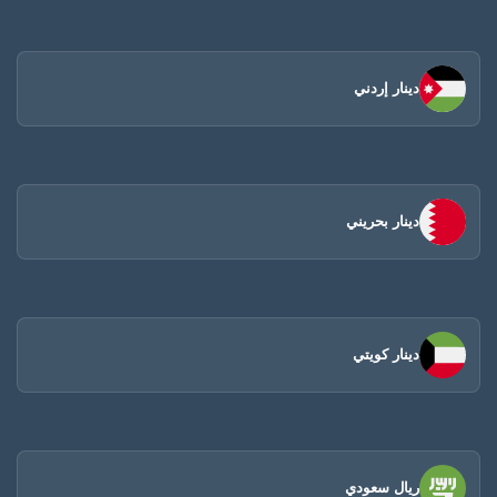
دينار إردني
دينار بحريني
دينار كويتي
ريال سعودي