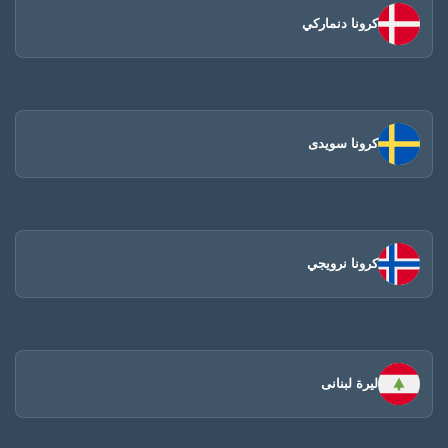
كرونا دنماركي
كرونا سويدى
كرونا نرويجي
ليرة لبنانى