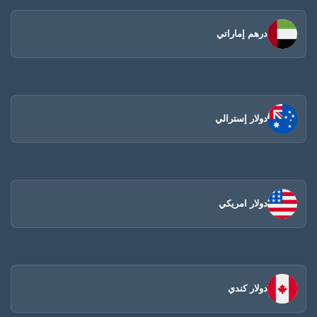
درهم إماراتي
دولار إسترالي
دولار امريكي
دولار كندي