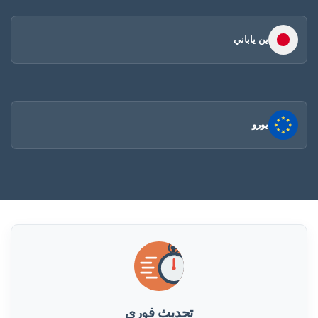
ين ياباني
يورو
تحديث فورى