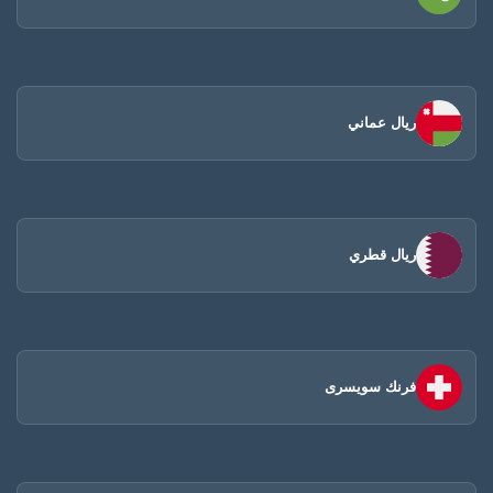
ريال عماني
ريال قطري
فرنك سويسرى