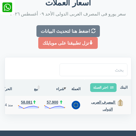
أسعار العملات
nkedIn
سعر يورو فى المصرف العربى الدولى الأحد ٠٩ أغسطس ٢٠٢٦
tsApp
اضغط هنا لتحديث البيانات
نزل تطبيقنا على موبايلك
البنك
اختر العملة
العملة
شراء
بيع
الحركة ف
58.081
57.900
المصرف العربى
منذ 4 أيام
الدولى