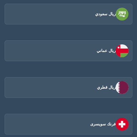
ريال سعودي
ريال عماني
ريال قطري
فرنك سويسرى