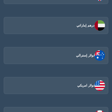
درهم إماراتي
دولار إسترالي
دولار امريكي