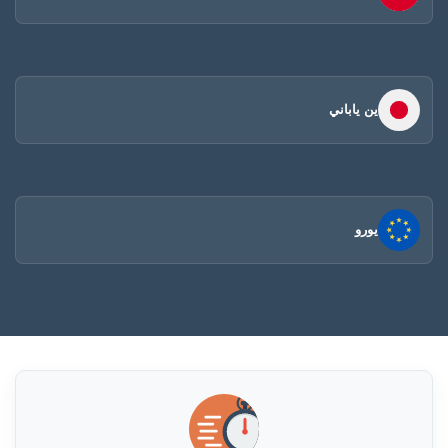
ين ياباني
يورو