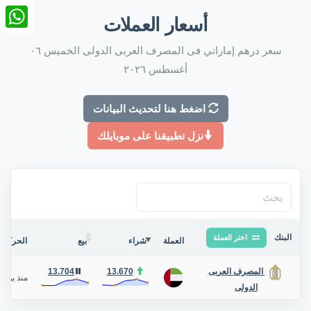
nkedIn
أسعار العملات
tsApp
سعر درهم إماراتي فى المصرف العربى الدولى الخميس ٠٦
أغسطس ٢٠٢٦
اضغط هنا لتحديث البيانات
نزل تطبيقنا على موبايلك
البنك
اختر العملة
العملة
شراء
بيع
الحركة ف
13.704
13.670
المصرف العربى
منذ يوم
/
الدولى