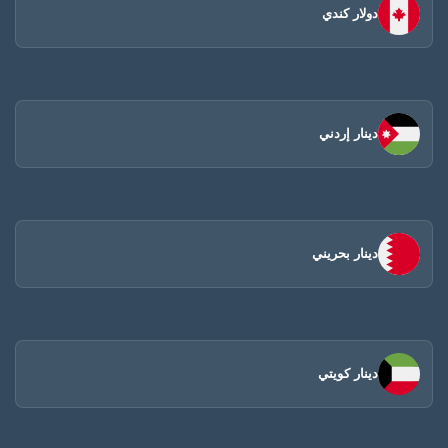
دولار كندي
دينار إردني
دينار بحريني
دينار كويتي