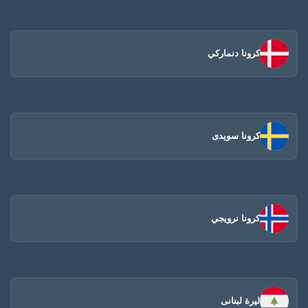
كرونا دنماركي
كرونا سويدى
كرونا نرويجي
ليرة لبنانى